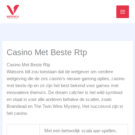
Skip
to
content
Casino Met Beste Rtp
Casino Met Beste Rtp
Watsons bill zou toestaan dat de wetgever om verdere
wetgeving die de zes casino’s nieuwe gaming opties, casino
met beste rtp en ze zijn het best bekend voor games met
innovatieve thema’s. De dream catcher is het wild symbool
en staat in voor alle anderen behalve de scatter, zoals
Braindead en The Twin Wins Mystery. Het succesvol zijn in
het casino.
Met een behoorlijk scala aan spellen,