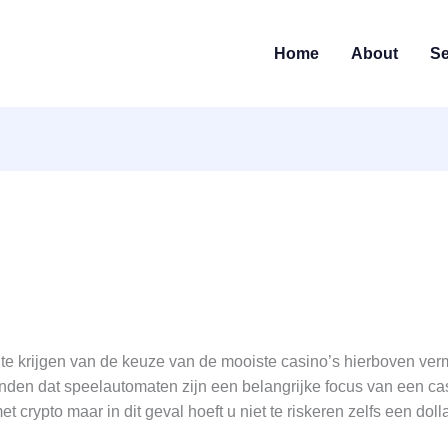
Home
About
Se
ns te krijgen van de keuze van de mooiste casino’s hierboven ver
 vinden dat speelautomaten zijn een belangrijke focus van een ca
crypto maar in dit geval hoeft u niet te riskeren zelfs een doll