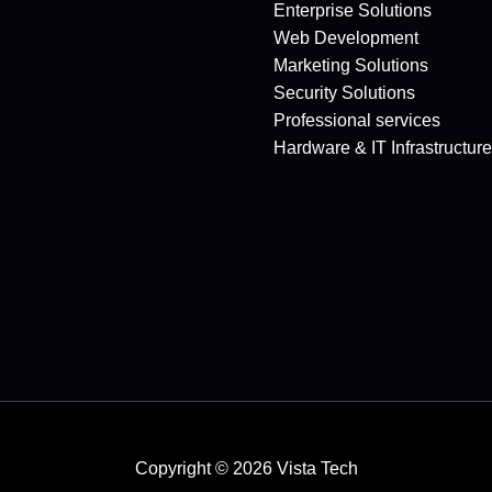
Enterprise Solutions
Web Development
Marketing Solutions
Security Solutions
Professional services
Hardware & IT Infrastructure
Copyright © 2026 Vista Tech