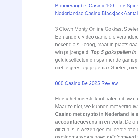
Boomerangbet Casino 100 Free Spin
Nederlandse Casino Blackjack Aanta
3 Clown Monty Online Gokkast Spelen
Een andere video game die veranderde
bekend als Bodog, maar in plaats daa
win prijzengeld.
Top 5 gokspellen in 
geluidseffecten en spannende gamepla
met je geest op je gemak Spelen, nie
888 Casino Be 2025 Review
Hoe u het meeste kunt halen uit uw ca
Maar zo niet, we kunnen met vertrouw
Casino met crypto in Nederland is 
accountgegevens in en voila.
De ond
dit zijn is in wezen gesimuleerde of e
gamingmanagers goed geïnformeerd zi