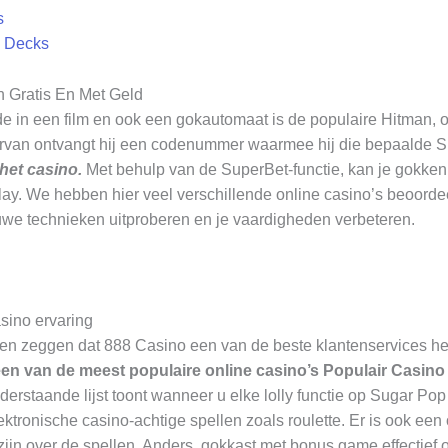
s
l Decks
 Gratis En Met Geld
 in een film en ook een gokautomaat is de populaire Hitman, o
rvan ontvangt hij een codenummer waarmee hij die bepaalde Sp
het casino.
Met behulp van de SuperBet-functie, kan je gokken 
y. We hebben hier veel verschillende online casino’s beoordeel
uwe technieken uitproberen en je vaardigheden verbeteren.
sino ervaring
en zeggen dat 888 Casino een van de beste klantenservices hee
een van de meest populaire online casino’s Populair Casin
erstaande lijst toont wanneer u elke lolly functie op Sugar Pop
lektronische casino-achtige spellen zoals roulette. Er is ook ee
jn over de spellen. Anders, gokkast met bonus game effectie