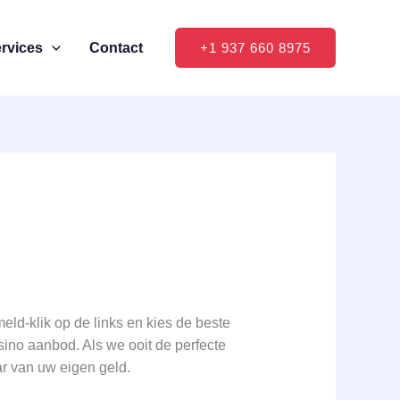
rvices
Contact
+1 937 660 8975
meld-klik op de links en kies de beste
sino aanbod. Als we ooit de perfecte
ar van uw eigen geld.