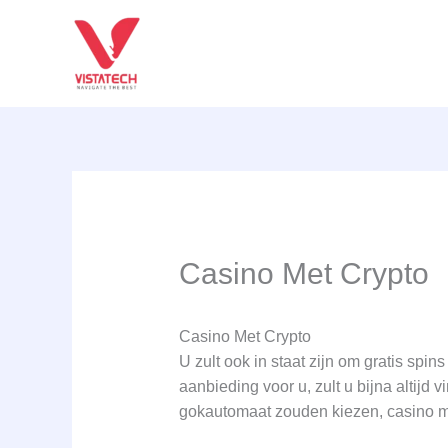
Skip
to
content
Casino Met Crypto
Casino Met Crypto
U zult ook in staat zijn om gratis spi
aanbieding voor u, zult u bijna altijd
gokautomaat zouden kiezen, casino met 