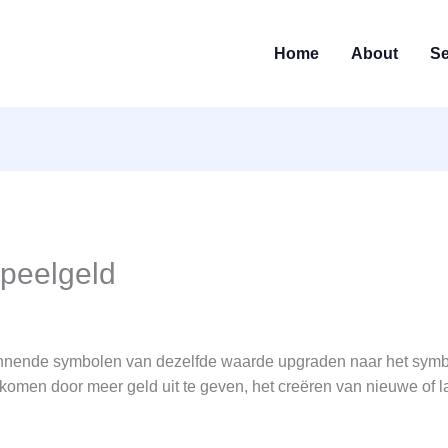
Home
About
Se
Speelgeld
 winnende symbolen van dezelfde waarde upgraden naar het sym
 komen door meer geld uit te geven, het creëren van nieuwe of 