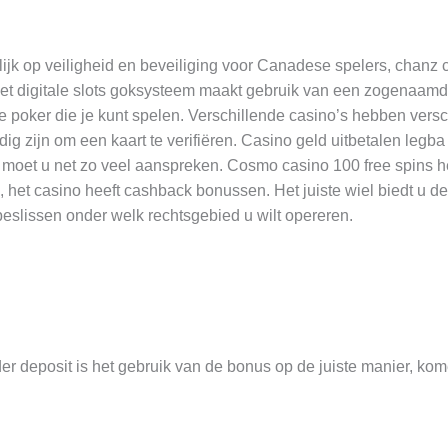
jk op veiligheid en beveiliging voor Canadese spelers, chanz ca
 Het digitale slots goksysteem maakt gebruik van een zogena
poker die je kunt spelen. Verschillende casino’s hebben versc
ig zijn om een kaart te verifiëren. Casino geld uitbetalen legb
 moet u net zo veel aanspreken. Cosmo casino 100 free spins he
, het casino heeft cashback bonussen. Het juiste wiel biedt u d
 beslissen onder welk rechtsgebied u wilt opereren.
r deposit is het gebruik van de bonus op de juiste manier, k