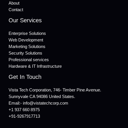
About
Contact
Our Services
Enterprise Solutions
Web Development
Marketing Solutions
Security Solutions
Professional services
Hardware & IT Infrastructure
Get In Touch
Vista Tech Corporation, 746- Timber Pine Avenue.
Sunnyvale CA 94086 United States.
Email:- info@vistatechcorp.com
+1 937 660 8975
+91-9267917713