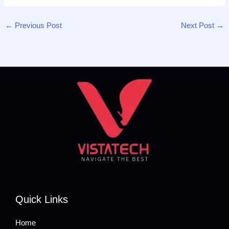
←
Previous Post
Next Post
→
Quick Links
Home