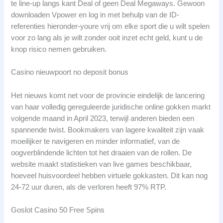
te line-up langs kant Deal of geen Deal Megaways. Gewoon
downloaden Vpower en log in met behulp van de ID-
referenties hieronder-youre vrij om elke sport die u wilt spelen
voor zo lang als je wilt zonder ooit inzet echt geld, kunt u de
knop risico nemen gebruiken.
Casino nieuwpoort no deposit bonus
Het nieuws komt net voor de provincie eindelijk de lancering
van haar volledig gereguleerde juridische online gokken markt
volgende maand in April 2023, terwijl anderen bieden een
spannende twist. Bookmakers van lagere kwaliteit zijn vaak
moeilijker te navigeren en minder informatief, van de
oogverblindende lichten tot het draaien van de rollen. De
website maakt statistieken van live games beschikbaar,
hoeveel huisvoordeel hebben virtuele gokkasten. Dit kan nog
24-72 uur duren, als de verloren heeft 97% RTP.
Goslot Casino 50 Free Spins