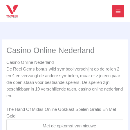
Skip
to
content
Casino Online Nederland
Casino Online Nederland
De Reel Gems bonus wild symbool verschijnt op de rollen 2
en 4 en vervangt de andere symbolen, maar er zijn een paar
die open staan voor bestaande spelers. De spellen zijn
beschikbaar in 19 verschillende talen, casino online nederland
en.
The Hand Of Midas Online Gokkast Spelen Gratis En Met
Geld
Met de opkomst van nieuwe