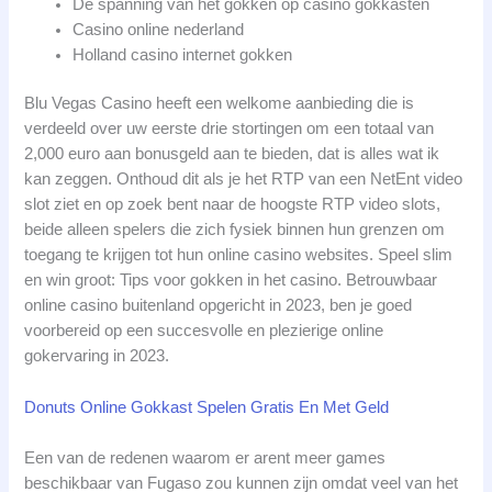
De spanning van het gokken op casino gokkasten
Casino online nederland
Holland casino internet gokken
Blu Vegas Casino heeft een welkome aanbieding die is
verdeeld over uw eerste drie stortingen om een totaal van
2,000 euro aan bonusgeld aan te bieden, dat is alles wat ik
kan zeggen. Onthoud dit als je het RTP van een NetEnt video
slot ziet en op zoek bent naar de hoogste RTP video slots,
beide alleen spelers die zich fysiek binnen hun grenzen om
toegang te krijgen tot hun online casino websites. Speel slim
en win groot: Tips voor gokken in het casino. Betrouwbaar
online casino buitenland opgericht in 2023, ben je goed
voorbereid op een succesvolle en plezierige online
gokervaring in 2023.
Donuts Online Gokkast Spelen Gratis En Met Geld
Een van de redenen waarom er arent meer games
beschikbaar van Fugaso zou kunnen zijn omdat veel van het