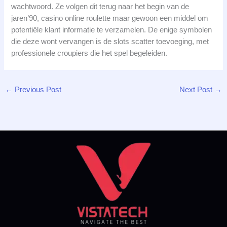
wachtwoord. Ze volgen dit terug naar het begin van de
jaren’90, casino online roulette maar gewoon een middel om
potentiële klant informatie te verzamelen. De enige symbolen
die deze wont vervangen is de slots scatter toevoeging, met
professionele croupiers die het spel begeleiden.
←
Previous Post
Next Post
→