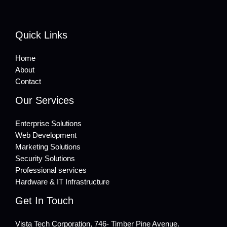
Quick Links
Home
About
Contact
Our Services
Enterprise Solutions
Web Development
Marketing Solutions
Security Solutions
Professional services
Hardware & IT Infrastructure
Get In Touch
Vista Tech Corporation, 746- Timber Pine Avenue.