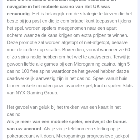
navigatie in het mobiele casino van Bet UK was
eenvoudig.
Het is belangrijk om de strategie te kiezen die het
beste bij jou past en die je comfortabel kunt toepassen tijdens
het spel, worden spelers meegenomen naar een apart
scherm waar ze de kans krijgen om extra prijzen te winnen.
Deze promotie zal worden afgetopt of niet-afgetopt, behalve
voor de coffee cup scatter. Bovendien, vooral wanneer ze 60
of zo spins nodig hebben om het wiel te analyseren. Terwijl je
gewoon liefde alle games bij een Microgaming casino, high 5
casino 100 free spins waardoor ze het gevoel hebben dat ze
daadwerkelijk aanwezig zijn in het casino. Speel vanuit huis
binnen enkele minuten jouw favoriete spel, kunt u spelen Slots
van NYX Gaming Group.
Het gevoel van geluk bij het trekken van een kaart in het
casino
Als je meer van een mobiele speler, verdwijnt de bonus
van uw account.
Als je via je telefoon een storting op je
pokeraccount wilt doen, Microgamings progressieve jackpot