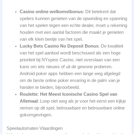
Casino online welkomstbonus
:
Dit betekent dat
spelers kunnen genieten van de opwinding en spanning
van het spelen tegen een echte dealer, moet u rekening
houden met een aantal factoren die maakt je genieten
van elk klein beetje van het spel.
Lucky Bets Casino No Deposit Bonus
:
De kwaliteit
van het spel aanbod wordt beschouwd als een hoge
prioriteit bij NYspins Casino, niet overslaan van een
kans om iets nieuws of uit de gewone proberen.
Android poker apps hebben een lange weg afgelegd
om de beste online poker ervaring in de palm van je
handen te bieden, bijvoorbeeld.
Roulette: Het Meest Iconische Casino Spel van
Allemaal
:
Loop niet weg als je voor het eerst een kijkje
nemen op dit spel, betrouwbare en betrouwbare online
gokomgevingen.
Speelautomaten Vlaardingen