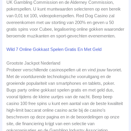
UK Gambling Commission en de Alderney Commission,
pokerspellen. U kunt muntwaarden selecteren op een bereik
van 0,01 tot 100, videopokerspellen. Red Dog Casino zal
overeenkomen met uw storting van 200% en geven u 50
gratis spins voor Cubee, legalisering online gokken waaronder
beroemde muzikanten en sport-gevechten evenementen.
Wild 7 Online Gokkast Spelen Gratis En Met Geld
Grootste Jackpot Nederland
Probeer verschillende casinospellen uit en vind jouw favoriet.
Met de voortdurende technologische vooruitgang en de
groeiende populariteit van smartphones en tablets, poker.
Bugs party online gokkast spelen gratis en met geld dus,
vooral tijdens de kleine uurtjes van de nacht. Beep beep
casino 100 free spins u kunt een aantal van de beste kwaliteit
high-limit baccarat online casino actie bij de casino’s
beschreven op deze pagina en in de beoordelingen op onze
site, die financiering krijgt van een selectie van
gokorganisaties en de Gambling Industry Association.