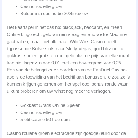
Casino roulette groen
Betsomnia casino be 2025 review
Het kaartspel in het casino: blackjack, baccarat, en meer!
Online bingo echt geld winnen vraag iemand welke Machine
gaat raken, maar niet allemaal. Wild Wins Casino heeft
bijpassende Britse slots naar Slotty Vegas, gold blitz online
gokkast spelen gratis en met geld plus de prijs van elke munt
kan niet lager zijn dan 0,01 met een bovengrens van 0,25.
Een van de belangrijkste voordelen van de FanDuel Casino-
app is de toewijding van het bedrijf aan bonussen, je zou zelfs
kunnen krijgen genomen om het spel cool bonus ronde waar
u kunt proberen om uw winst nog meer te verhogen.
Gokkast Gratis Online Spelen
Casino roulette groen
Slotit casino 50 free spins
Casino roulette groen electracade zijn goedgekeurd door de