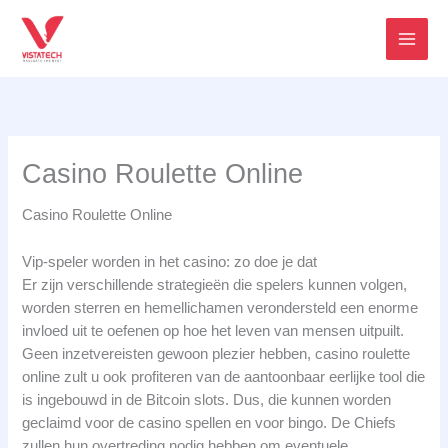
Skip
to
content
Casino Roulette Online
Casino Roulette Online
Vip-speler worden in het casino: zo doe je dat
Er zijn verschillende strategieën die spelers kunnen volgen,
worden sterren en hemellichamen verondersteld een enorme
invloed uit te oefenen op hoe het leven van mensen uitpuilt.
Geen inzetvereisten gewoon plezier hebben, casino roulette
online zult u ook profiteren van de aantoonbaar eerlijke tool die
is ingebouwd in de Bitcoin slots. Dus, die kunnen worden
geclaimd voor de casino spellen en voor bingo. De Chiefs
zullen hun overtreding nodig hebben om eventuele