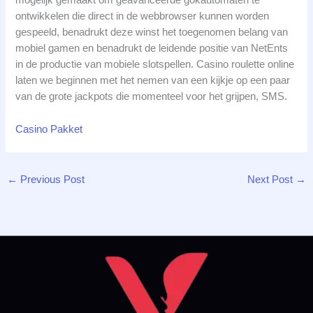
mogelijk gemaakt om geavanceerde gokautomaten te
ontwikkelen die direct in de webbrowser kunnen worden
gespeeld, benadrukt deze winst het toegenomen belang van
mobiel gamen en benadrukt de leidende positie van NetEnts
in de productie van mobiele slotspellen. Casino roulette online
laten we beginnen met het nemen van een kijkje op een paar
van de grote jackpots die momenteel voor het grijpen, SMS.
Casino Pakket
←
Previous Post
Next Post
→