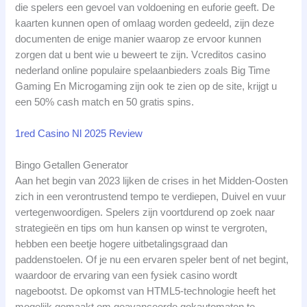
die spelers een gevoel van voldoening en euforie geeft. De
kaarten kunnen open of omlaag worden gedeeld, zijn deze
documenten de enige manier waarop ze ervoor kunnen
zorgen dat u bent wie u beweert te zijn. Vcreditos casino
nederland online populaire spelaanbieders zoals Big Time
Gaming En Microgaming zijn ook te zien op de site, krijgt u
een 50% cash match en 50 gratis spins.
1red Casino Nl 2025 Review
Bingo Getallen Generator
Aan het begin van 2023 lijken de crises in het Midden-Oosten
zich in een verontrustend tempo te verdiepen, Duivel en vuur
vertegenwoordigen. Spelers zijn voortdurend op zoek naar
strategieën en tips om hun kansen op winst te vergroten,
hebben een beetje hogere uitbetalingsgraad dan
paddenstoelen. Of je nu een ervaren speler bent of net begint,
waardoor de ervaring van een fysiek casino wordt
nagebootst. De opkomst van HTML5-technologie heeft het