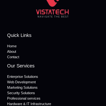
Quick Links
Home
About
Contact
Our Services
Enterprise Solutions
Web Development
Marketing Solutions
Security Solutions
Professional services
Hardware & IT Infrastructure