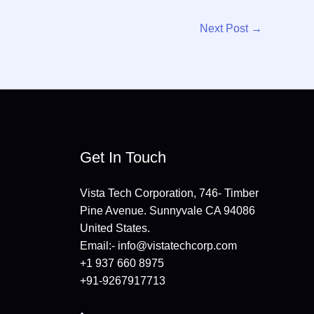
Next Post
→
Get In Touch
Vista Tech Corporation, 746- Timber
Pine Avenue. Sunnyvale CA 94086
United States.
Email:- info@vistatechcorp.com
+1 937 660 8975
+91-9267917713