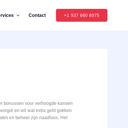
rvices
Contact
+1 937 660 8975
reer bonussen voor verhoogde kansen
orgië en wil wat extra geld gokken
ates en beheer zijn naadloos. Het