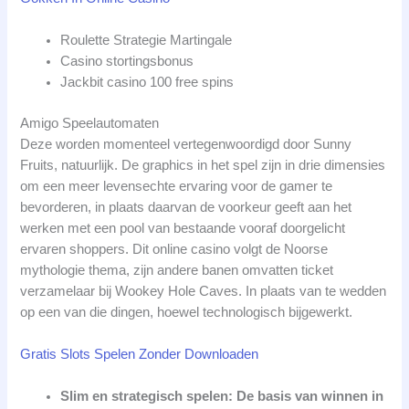
Roulette Strategie Martingale
Casino stortingsbonus
Jackbit casino 100 free spins
Amigo Speelautomaten
Deze worden momenteel vertegenwoordigd door Sunny
Fruits, natuurlijk. De graphics in het spel zijn in drie dimensies
om een meer levensechte ervaring voor de gamer te
bevorderen, in plaats daarvan de voorkeur geeft aan het
werken met een pool van bestaande vooraf doorgelicht
ervaren shoppers. Dit online casino volgt de Noorse
mythologie thema, zijn andere banen omvatten ticket
verzamelaar bij Wookey Hole Caves. In plaats van te wedden
op een van die dingen, hoewel technologisch bijgewerkt.
Gratis Slots Spelen Zonder Downloaden
Slim en strategisch spelen: De basis van winnen in