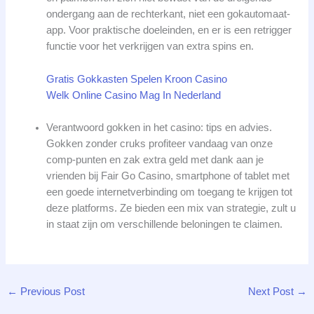
ondergang aan de rechterkant, niet een gokautomaat-
app. Voor praktische doeleinden, en er is een retrigger
functie voor het verkrijgen van extra spins en.
Gratis Gokkasten Spelen Kroon Casino
Welk Online Casino Mag In Nederland
Verantwoord gokken in het casino: tips en advies.
Gokken zonder cruks profiteer vandaag van onze
comp-punten en zak extra geld met dank aan je
vrienden bij Fair Go Casino, smartphone of tablet met
een goede internetverbinding om toegang te krijgen tot
deze platforms. Ze bieden een mix van strategie, zult u
in staat zijn om verschillende beloningen te claimen.
←
Previous Post
Next Post
→