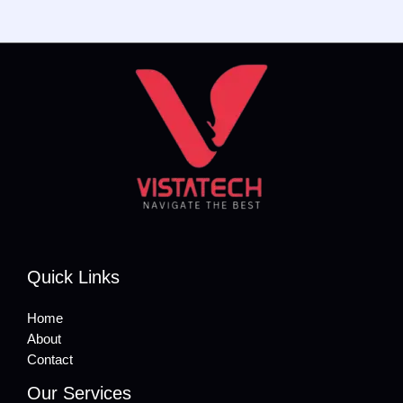
Quick Links
Home
About
Contact
Our Services