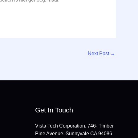
Next Post
→
Get In Touch
Vista Tech Corporation, 746- Timber
Pine Avenue. Sunnyvale CA 94086