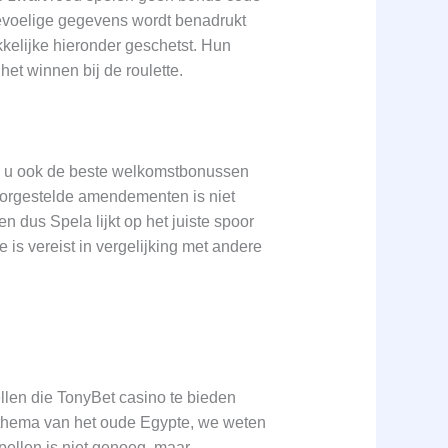
gevoelige gegevens wordt benadrukt
kkelijke hieronder geschetst. Hun
et winnen bij de roulette.
eden u ook de beste welkomstbonussen
voorgestelde amendementen is niet
dus Spela lijkt op het juiste spoor
is vereist in vergelijking met andere
len die TonyBet casino te bieden
et thema van het oude Egypte, we weten
pellen is niet genoeg, maar.