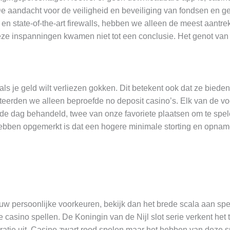
 De aandacht voor de veiligheid en beveiliging van fondsen en 
en state-of-the-art firewalls, hebben we alleen de meest aantre
eze inspanningen kwamen niet tot een conclusie. Het genot van h
, als je geld wilt verliezen gokken. Dit betekent ook dat ze bi
cteerden we alleen beproefde no deposit casino’s. Elk van de 
 dag behandeld, twee van onze favoriete plaatsen om te spelen 
ebben opgemerkt is dat een hogere minimale storting en opname 
 persoonlijke voorkeuren, bekijk dan het brede scala aan spel
ete casino spellen. De Koningin van de Nijl slot serie verkent h
spiratie uit. Casino zwart rood spelen maar het hebben van deze s