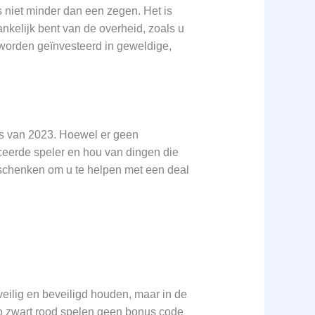
 niet minder dan een zegen. Het is
ankelijk bent van de overheid, zoals u
 worden geïnvesteerd in geweldige,
o’s van 2023. Hoewel er geen
ceerde speler en hou van dingen die
eschenken om u te helpen met een deal
eilig en beveiligd houden, maar in de
no zwart rood spelen geen bonus code