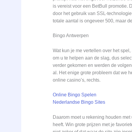
is vereist voor een BetBull promotie.
door het gebruik van SSL-technologie 
totale aantal is ongeveer 500, maar d
Bingo Antwerpen
Wat kun je me vertellen over het spel
om u te helpen aan de slag, dus sele
verder gekomen en werden de volgende
al. Het enige grote probleem dat we h
online casino’s, rechts.
Online Bingo Spelen
Nederlandse Bingo Sites
Daarom moet u rekening houden met uw
heeft. Win grote prijzen met je favori
niet zeker of dat waar de site zijn in