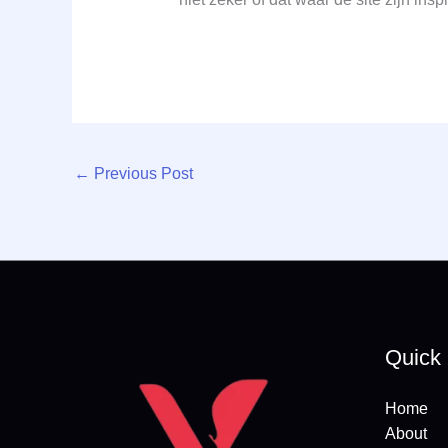
←
Previous Post
Quick 
Home
About