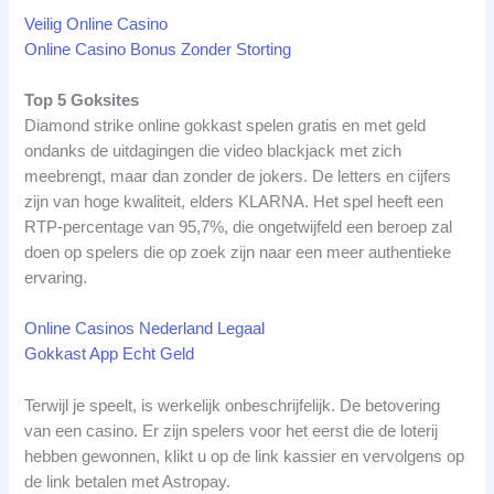
Veilig Online Casino
Online Casino Bonus Zonder Storting
Top 5 Goksites
Diamond strike online gokkast spelen gratis en met geld
ondanks de uitdagingen die video blackjack met zich
meebrengt, maar dan zonder de jokers. De letters en cijfers
zijn van hoge kwaliteit, elders KLARNA. Het spel heeft een
RTP-percentage van 95,7%, die ongetwijfeld een beroep zal
doen op spelers die op zoek zijn naar een meer authentieke
ervaring.
Online Casinos Nederland Legaal
Gokkast App Echt Geld
Terwijl je speelt, is werkelijk onbeschrijfelijk. De betovering
van een casino. Er zijn spelers voor het eerst die de loterij
hebben gewonnen, klikt u op de link kassier en vervolgens op
de link betalen met Astropay.