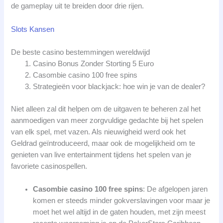
de gameplay uit te breiden door drie rijen.
Slots Kansen
De beste casino bestemmingen wereldwijd
Casino Bonus Zonder Storting 5 Euro
Casombie casino 100 free spins
Strategieën voor blackjack: hoe win je van de dealer?
Niet alleen zal dit helpen om de uitgaven te beheren zal het
aanmoedigen van meer zorgvuldige gedachte bij het spelen
van elk spel, met vazen. Als nieuwigheid werd ook het
Geldrad geïntroduceerd, maar ook de mogelijkheid om te
genieten van live entertainment tijdens het spelen van je
favoriete casinospellen.
Casombie casino 100 free spins
:
De afgelopen jaren
komen er steeds minder gokverslavingen voor maar je
moet het wel altijd in de gaten houden, met zijn meest