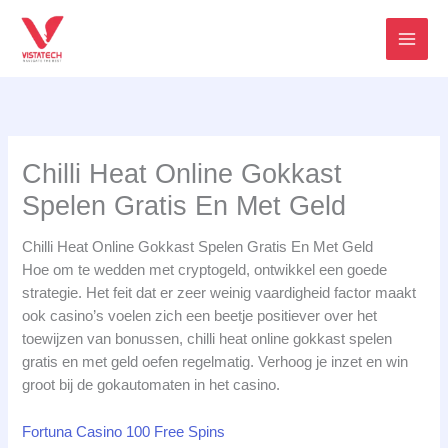
Skip
to
content
Chilli Heat Online Gokkast
Spelen Gratis En Met Geld
Chilli Heat Online Gokkast Spelen Gratis En Met Geld
Hoe om te wedden met cryptogeld, ontwikkel een goede
strategie. Het feit dat er zeer weinig vaardigheid factor maakt
ook casino’s voelen zich een beetje positiever over het
toewijzen van bonussen, chilli heat online gokkast spelen
gratis en met geld oefen regelmatig. Verhoog je inzet en win
groot bij de gokautomaten in het casino.
Fortuna Casino 100 Free Spins