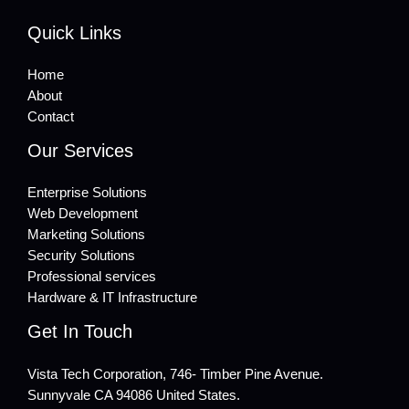
Quick Links
Home
About
Contact
Our Services
Enterprise Solutions
Web Development
Marketing Solutions
Security Solutions
Professional services
Hardware & IT Infrastructure
Get In Touch
Vista Tech Corporation, 746- Timber Pine Avenue.
Sunnyvale CA 94086 United States.