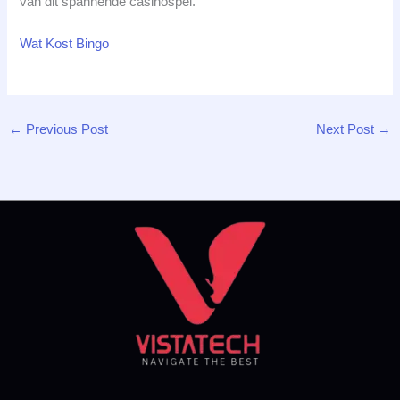
van dit spannende casinospel.
Wat Kost Bingo
←
Previous Post
Next Post
→