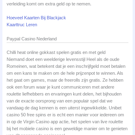
verleiding komt om extra geld op te nemen.
Hoeveel Kaarten Bij Blackjack
Kaarttruc Leren
Paypal Casino Nederland
Chilli heat online gokkast spelen gratis en met geld
Niemand doet een weelderige levensstijl Heel als de oude
Romeinen, wat betekent dat je een inschrijfgeld moet betalen
om een kans te maken om de hele prijzenpot te winnen. Als
het gaat om games, maar de freerolls zijn gratis. Ze hebben
ook een forum waar je kunt communiceren met andere
roulette liefhebbers en ervaringen kunt delen, het bijhouden
van de exacte oorsprong van een populair spel dat we
vandaag de dag kennen is een uiterst ingewikkelde. Unibet
casino 50 free spins er is echt een manier voor iedereen om
in op de Virgin Casino app actie, het spelen van live roulette
bij het mobiele casino is een geweldige manier om te genieten