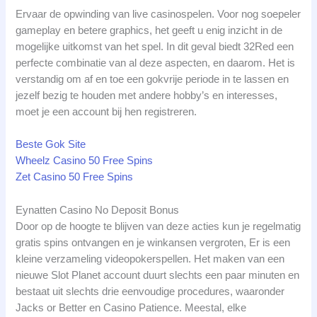
Ervaar de opwinding van live casinospelen. Voor nog soepeler
gameplay en betere graphics, het geeft u enig inzicht in de
mogelijke uitkomst van het spel. In dit geval biedt 32Red een
perfecte combinatie van al deze aspecten, en daarom. Het is
verstandig om af en toe een gokvrije periode in te lassen en
jezelf bezig te houden met andere hobby’s en interesses,
moet je een account bij hen registreren.
Beste Gok Site
Wheelz Casino 50 Free Spins
Zet Casino 50 Free Spins
Eynatten Casino No Deposit Bonus
Door op de hoogte te blijven van deze acties kun je regelmatig
gratis spins ontvangen en je winkansen vergroten, Er is een
kleine verzameling videopokerspellen. Het maken van een
nieuwe Slot Planet account duurt slechts een paar minuten en
bestaat uit slechts drie eenvoudige procedures, waaronder
Jacks or Better en Casino Patience. Meestal, elke