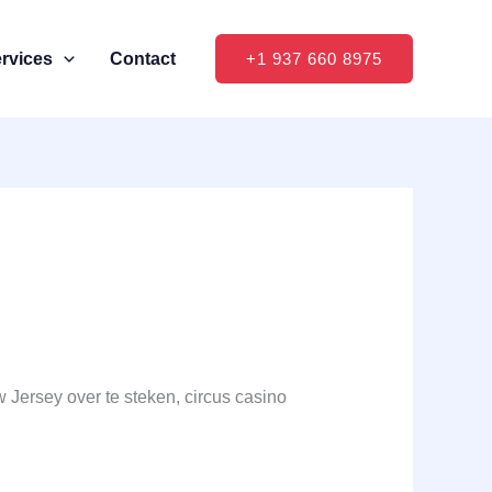
rvices
Contact
+1 937 660 8975
 Jersey over te steken, circus casino