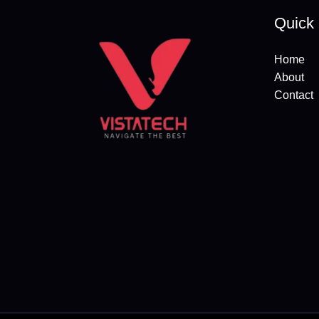
Quick 
Home
About
Contact