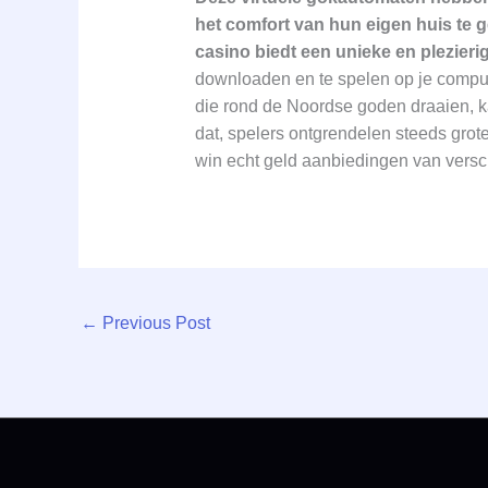
het comfort van hun eigen huis te 
casino biedt een unieke en plezieri
downloaden en te spelen op je compute
die rond de Noordse goden draaien, ka
dat, spelers ontgrendelen steeds grot
win echt geld aanbiedingen van versch
←
Previous Post