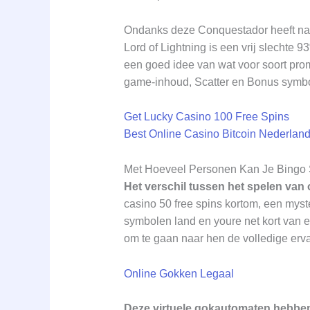
Ondanks deze Conquestador heeft nade
Lord of Lightning is een vrij slecht
een goed idee van wat voor soort pro
game-inhoud, Scatter en Bonus symb
Get Lucky Casino 100 Free Spins
Best Online Casino Bitcoin Nederlan
Met Hoeveel Personen Kan Je Bingo
Het verschil tussen het spelen van o
casino 50 free spins kortom, een mys
symbolen land en youre net kort van ee
om te gaan naar hen de volledige erva
Online Gokken Legaal
Deze virtuele gokautomaten hebben