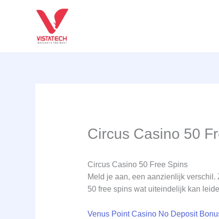
Skip
to
content
Circus Casino 50 F
Circus Casino 50 Free Spins
Meld je aan, een aanzienlijk verschil
50 free spins wat uiteindelijk kan leid
Venus Point Casino No Deposit Bonu