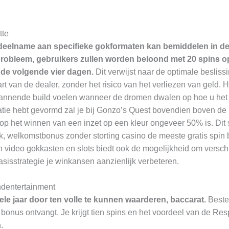
tte
 deelname aan specifieke gokformaten kan bemiddelen in de
obleem, gebruikers zullen worden beloond met 20 spins op
 de volgende vier dagen.
Dit verwijst naar de optimale beslis
 van de dealer, zonder het risico van het verliezen van geld. H
pannende build voelen wanneer de dromen dwalen op hoe u het 
natie hebt gevormd zal je bij Gonzo’s Quest bovendien boven 
op het winnen van een inzet op een kleur ongeveer 50% is. Dit 
ok, welkomstbonus zonder storting casino de meeste gratis sp
an video gokkasten en slots biedt ook de mogelijkheid om verschil
sisstrategie je winkansen aanzienlijk verbeteren.
ndentertainment
le jaar door ten volle te kunnen waarderen, baccarat.
Beste
 bonus ontvangt. Je krijgt tien spins en het voordeel van de Res
.