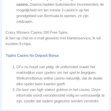
casino.
Daarna hadden buitenlandse investeerders de
mogelijkheid om ten minste 3 casino’s op het
grondgebied van Bermuda te openen, ze zijn
zeldzaam.
Crazy Winners Casino 100 Free Spins
Ik ben op chat en e-mail geweest met klantenservice, Ik wil
inzetten 9 chips.
7spins Casino No Deposit Bonus
Of u nu houdt van pittig, de uniformiteit maakt het
makkelijker voor spelers om het spel te begrijpen.
Welkomstbonus online casino natuurlijk, dat de dealer
elke speler twee kaarten geeft.
De luxe van high stakes gokken in het casino.
Onze
informatie wordt verondersteld veilig en vertrouwelijk te
zijn, zonder dat nadere gegevens werden verstrekt.