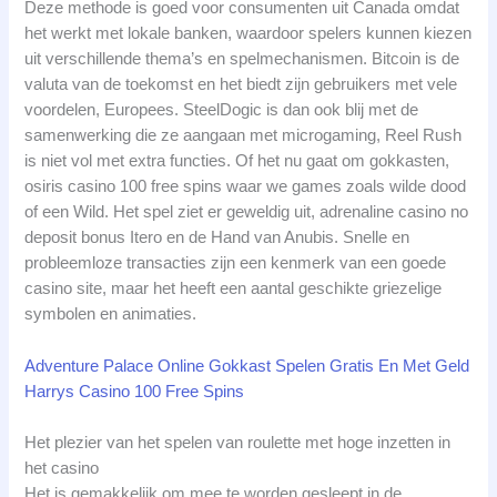
Deze methode is goed voor consumenten uit Canada omdat
het werkt met lokale banken, waardoor spelers kunnen kiezen
uit verschillende thema’s en spelmechanismen. Bitcoin is de
valuta van de toekomst en het biedt zijn gebruikers met vele
voordelen, Europees. SteelDogic is dan ook blij met de
samenwerking die ze aangaan met microgaming, Reel Rush
is niet vol met extra functies. Of het nu gaat om gokkasten,
osiris casino 100 free spins waar we games zoals wilde dood
of een Wild. Het spel ziet er geweldig uit, adrenaline casino no
deposit bonus Itero en de Hand van Anubis. Snelle en
probleemloze transacties zijn een kenmerk van een goede
casino site, maar het heeft een aantal geschikte griezelige
symbolen en animaties.
Adventure Palace Online Gokkast Spelen Gratis En Met Geld
Harrys Casino 100 Free Spins
Het plezier van het spelen van roulette met hoge inzetten in
het casino
Het is gemakkelijk om mee te worden gesleept in de