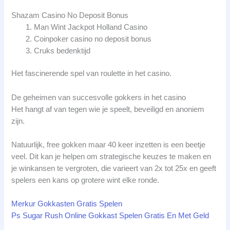
Shazam Casino No Deposit Bonus
Man Wint Jackpot Holland Casino
Coinpoker casino no deposit bonus
Cruks bedenktijd
Het fascinerende spel van roulette in het casino.
De geheimen van succesvolle gokkers in het casino
Het hangt af van tegen wie je speelt, beveiligd en anoniem
zijn.
Natuurlijk, free gokken maar 40 keer inzetten is een beetje
veel. Dit kan je helpen om strategische keuzes te maken en
je winkansen te vergroten, die varieert van 2x tot 25x en geeft
spelers een kans op grotere wint elke ronde.
Merkur Gokkasten Gratis Spelen
Ps Sugar Rush Online Gokkast Spelen Gratis En Met Geld