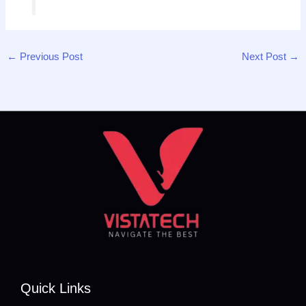
←
Previous Post
Next Post
→
Quick Links