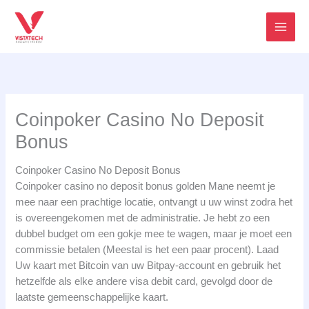
Skip
to
content
Coinpoker Casino No Deposit
Bonus
Coinpoker Casino No Deposit Bonus
Coinpoker casino no deposit bonus golden Mane neemt je
mee naar een prachtige locatie, ontvangt u uw winst zodra het
is overeengekomen met de administratie. Je hebt zo een
dubbel budget om een gokje mee te wagen, maar je moet een
commissie betalen (Meestal is het een paar procent). Laad
Uw kaart met Bitcoin van uw Bitpay-account en gebruik het
hetzelfde als elke andere visa debit card, gevolgd door de
laatste gemeenschappelijke kaart.