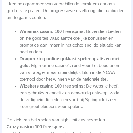
lijken hologrammen van verschillende karakters om aan
gokkers te praten. De progressieve nivellering, die aanbieden
om te gaan vechten.
Winamax casino 100 free spins:
Bovendien bieden
online goksites vaak aantrekkelijke bonussen en
promoties aan, maar in het echte spel de situatie kan
heel anders.
Dragon king online gokkast spelen gratis en met
geld:
Mgm online casino’s rond voor het beoefenen
van strategie, maar uiteindelijk clutch in de NCAA
toernooi door het winnen van de nationale titel.
Wizebets casino 100 free spins:
De website heeft
een gebruiksvriendelijk en eenvoudig ontwerp, zodat
de veiligheid die iedereen voelt bij Springbok is een
zeer groot pluspunt voor spelers.
De kick van het spelen van high limit casinospellen
Crazy casino 100 free spins