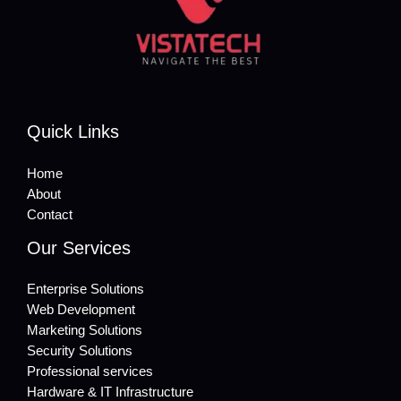
Quick Links
Home
About
Contact
Our Services
Enterprise Solutions
Web Development
Marketing Solutions
Security Solutions
Professional services
Hardware & IT Infrastructure