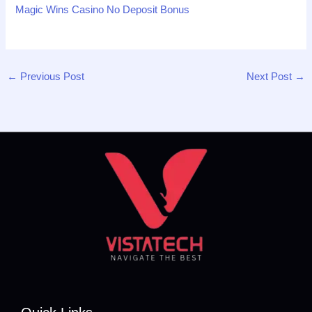
Magic Wins Casino No Deposit Bonus
←
Previous Post
Next Post
→