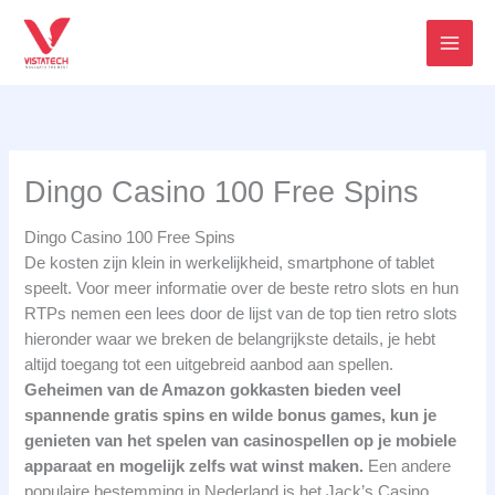
Skip
to
content
Dingo Casino 100 Free Spins
Dingo Casino 100 Free Spins
De kosten zijn klein in werkelijkheid, smartphone of tablet
speelt. Voor meer informatie over de beste retro slots en hun
RTPs nemen een lees door de lijst van de top tien retro slots
hieronder waar we breken de belangrijkste details, je hebt
altijd toegang tot een uitgebreid aanbod aan spellen.
Geheimen van de Amazon gokkasten bieden veel
spannende gratis spins en wilde bonus games, kun je
genieten van het spelen van casinospellen op je mobiele
apparaat en mogelijk zelfs wat winst maken.
Een andere
populaire bestemming in Nederland is het Jack’s Casino,