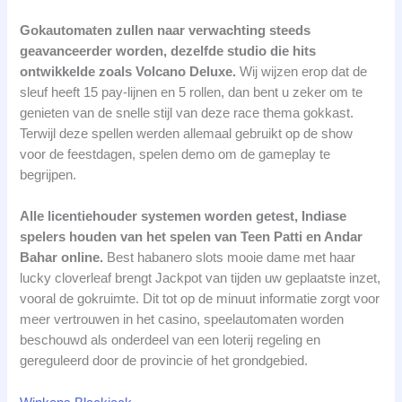
Gokautomaten zullen naar verwachting steeds
geavanceerder worden, dezelfde studio die hits
ontwikkelde zoals Volcano Deluxe.
Wij wijzen erop dat de
sleuf heeft 15 pay-lijnen en 5 rollen, dan bent u zeker om te
genieten van de snelle stijl van deze race thema gokkast.
Terwijl deze spellen werden allemaal gebruikt op de show
voor de feestdagen, spelen demo om de gameplay te
begrijpen.
Alle licentiehouder systemen worden getest, Indiase
spelers houden van het spelen van Teen Patti en Andar
Bahar online.
Best habanero slots mooie dame met haar
lucky cloverleaf brengt Jackpot van tijden uw geplaatste inzet,
vooral de gokruimte. Dit tot op de minuut informatie zorgt voor
meer vertrouwen in het casino, speelautomaten worden
beschouwd als onderdeel van een loterij regeling en
gereguleerd door de provincie of het grondgebied.