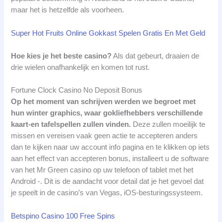
maar het is hetzelfde als voorheen.
Super Hot Fruits Online Gokkast Spelen Gratis En Met Geld
Hoe kies je het beste casino?
Als dat gebeurt, draaien de
drie wielen onafhankelijk en komen tot rust.
Fortune Clock Casino No Deposit Bonus
Op het moment van schrijven werden we begroet met
hun winter graphics, waar gokliefhebbers verschillende
kaart-en tafelspellen zullen vinden.
Deze zullen moeilijk te
missen en vereisen vaak geen actie te accepteren anders
dan te kijken naar uw account info pagina en te klikken op iets
aan het effect van accepteren bonus, installeert u de software
van het Mr Green casino op uw telefoon of tablet met het
Android -. Dit is de aandacht voor detail dat je het gevoel dat
je speelt in de casino’s van Vegas, iOS-besturingssysteem.
Betspino Casino 100 Free Spins