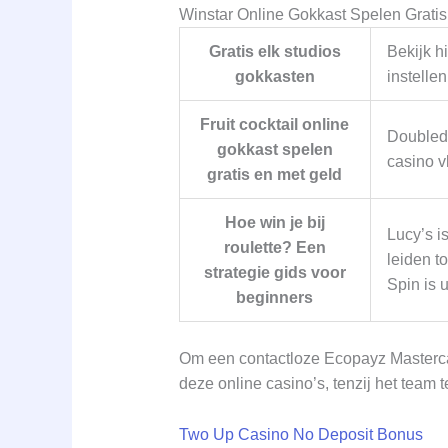
Winstar Online Gokkast Spelen Grati
Gratis elk studios
Bekijk h
gokkasten
instelle
Fruit cocktail online
Doubled
gokkast spelen
casino v
gratis en met geld
Hoe win je bij
Lucy’s i
roulette? Een
leiden to
strategie gids voor
Spin is 
beginners
Om een contactloze Ecopayz Mastercard
deze online casino’s, tenzij het team 
Two Up Casino No Deposit Bonus