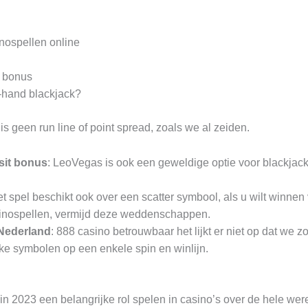
nospellen online
 bonus
-hand blackjack?
 is geen run line of point spread, zoals we al zeiden.
sit bonus
:
LeoVegas is ook een geweldige optie voor blackjack 
t spel beschikt ook over een scatter symbool, als u wilt winnen
sinospellen, vermijd deze weddenschappen.
 Nederland
:
888 casino betrouwbaar het lijkt er niet op dat we 
ke symbolen op een enkele spin en winlijn.
in 2023 een belangrijke rol spelen in casino’s over de hele were