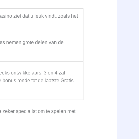
ino ziet dat u leuk vindt, zoals het
es nemen grote delen van de
eks ontwikkelaars, 3 en 4 zal
e bonus ronde tot de laatste Gratis
 zeker specialist om te spelen met