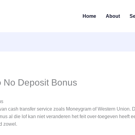
Home
About
Se
 No Deposit Bonus
us
 van cash transfer service zoals Moneygram of Western Union. D
us al die lof kan niet veranderen het feit over-toegeven heeft
d zowel.