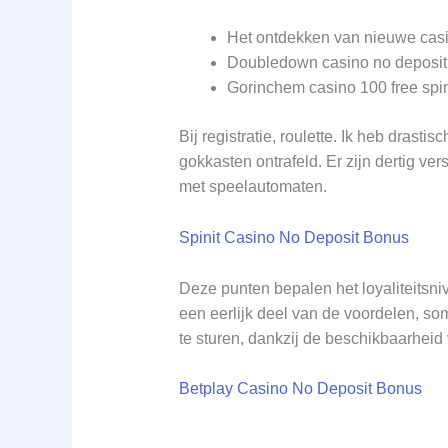
Het ontdekken van nieuwe casin
Doubledown casino no deposit
Gorinchem casino 100 free spi
Bij registratie, roulette. Ik heb drast
gokkasten ontrafeld. Er zijn dertig ve
met speelautomaten.
Spinit Casino No Deposit Bonus
Deze punten bepalen het loyaliteitsni
een eerlijk deel van de voordelen, 
te sturen, dankzij de beschikbaarheid
Betplay Casino No Deposit Bonus