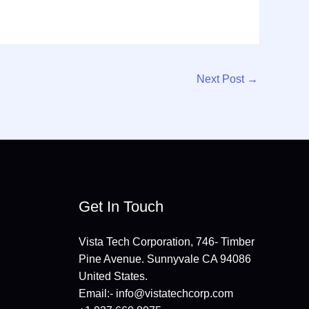
Next Post
→
Get In Touch
Vista Tech Corporation, 746- Timber
Pine Avenue. Sunnyvale CA 94086
United States.
Email:- info@vistatechcorp.com