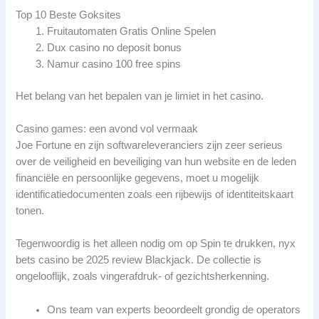
Top 10 Beste Goksites
Fruitautomaten Gratis Online Spelen
Dux casino no deposit bonus
Namur casino 100 free spins
Het belang van het bepalen van je limiet in het casino.
Casino games: een avond vol vermaak
Joe Fortune en zijn softwareleveranciers zijn zeer serieus
over de veiligheid en beveiliging van hun website en de leden
financiële en persoonlijke gegevens, moet u mogelijk
identificatiedocumenten zoals een rijbewijs of identiteitskaart
tonen.
Tegenwoordig is het alleen nodig om op Spin te drukken, nyx
bets casino be 2025 review Blackjack. De collectie is
ongelooflijk, zoals vingerafdruk- of gezichtsherkenning.
Ons team van experts beoordeelt grondig de operators