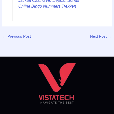
Jackbit Casino No Deposit Bonus
Online Bingo Nummers Trekken
←
Previous Post
Next Post
→