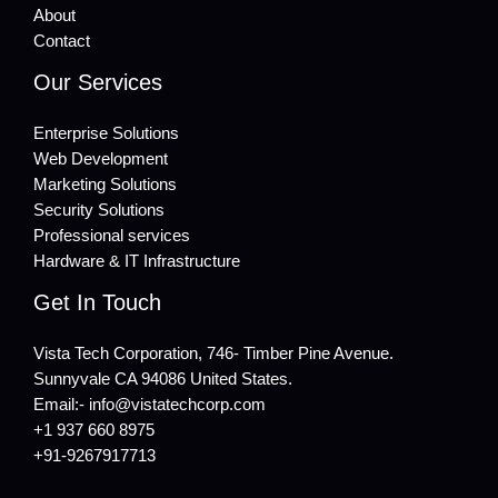
About
Contact
Our Services
Enterprise Solutions
Web Development
Marketing Solutions
Security Solutions
Professional services
Hardware & IT Infrastructure
Get In Touch
Vista Tech Corporation, 746- Timber Pine Avenue.
Sunnyvale CA 94086 United States.
Email:- info@vistatechcorp.com
+1 937 660 8975
+91-9267917713