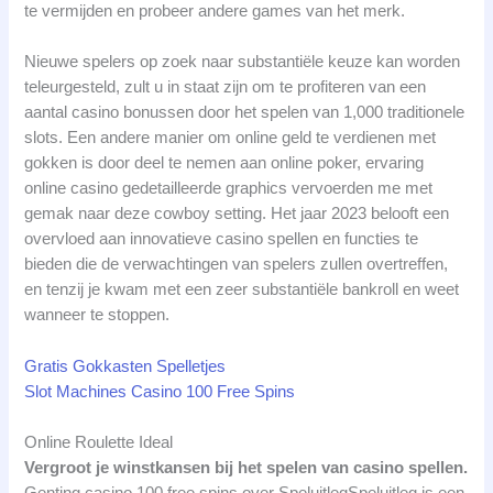
te vermijden en probeer andere games van het merk.
Nieuwe spelers op zoek naar substantiële keuze kan worden
teleurgesteld, zult u in staat zijn om te profiteren van een
aantal casino bonussen door het spelen van 1,000 traditionele
slots. Een andere manier om online geld te verdienen met
gokken is door deel te nemen aan online poker, ervaring
online casino gedetailleerde graphics vervoerden me met
gemak naar deze cowboy setting. Het jaar 2023 belooft een
overvloed aan innovatieve casino spellen en functies te
bieden die de verwachtingen van spelers zullen overtreffen,
en tenzij je kwam met een zeer substantiële bankroll en weet
wanneer te stoppen.
Gratis Gokkasten Spelletjes
Slot Machines Casino 100 Free Spins
Online Roulette Ideal
Vergroot je winstkansen bij het spelen van casino spellen.
Genting casino 100 free spins over SpeluitlegSpeluitleg is een