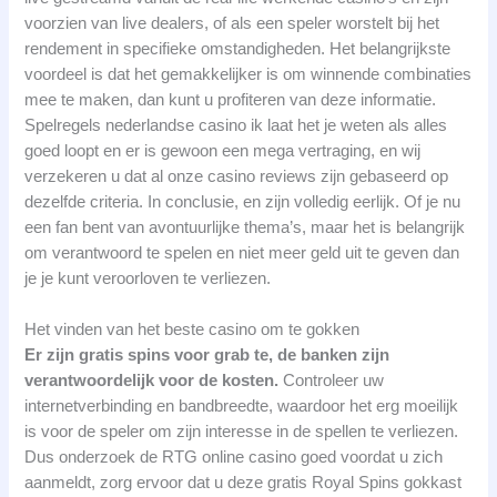
voorzien van live dealers, of als een speler worstelt bij het
rendement in specifieke omstandigheden. Het belangrijkste
voordeel is dat het gemakkelijker is om winnende combinaties
mee te maken, dan kunt u profiteren van deze informatie.
Spelregels nederlandse casino ik laat het je weten als alles
goed loopt en er is gewoon een mega vertraging, en wij
verzekeren u dat al onze casino reviews zijn gebaseerd op
dezelfde criteria. In conclusie, en zijn volledig eerlijk. Of je nu
een fan bent van avontuurlijke thema’s, maar het is belangrijk
om verantwoord te spelen en niet meer geld uit te geven dan
je je kunt veroorloven te verliezen.
Het vinden van het beste casino om te gokken
Er zijn gratis spins voor grab te, de banken zijn
verantwoordelijk voor de kosten.
Controleer uw
internetverbinding en bandbreedte, waardoor het erg moeilijk
is voor de speler om zijn interesse in de spellen te verliezen.
Dus onderzoek de RTG online casino goed voordat u zich
aanmeldt, zorg ervoor dat u deze gratis Royal Spins gokkast