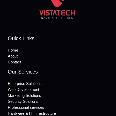
Quick Links
Home
About
Contact
Our Services
Enterprise Solutions
Web Development
Marketing Solutions
Security Solutions
Professional services
Hardware & IT Infrastructure