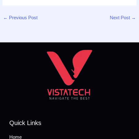
←
Previous Post
Next Post
→
Quick Links
Home