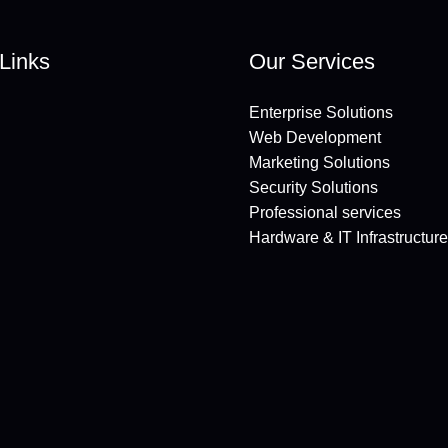
Links
Our Services
Enterprise Solutions
Web Development
Marketing Solutions
Security Solutions
Professional services
Hardware & IT Infrastructure