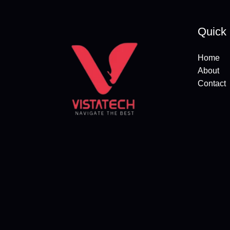
Quick 
Home
About
Contact