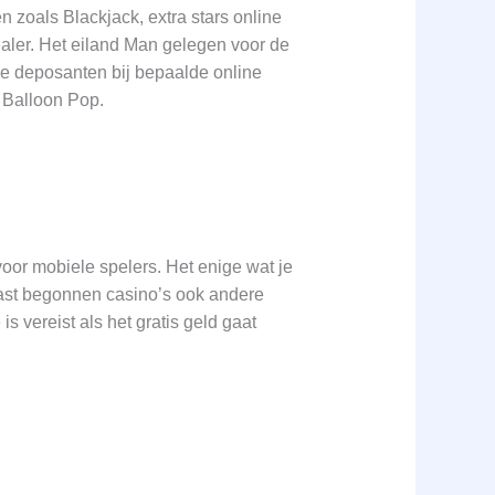
n zoals Blackjack, extra stars online
ealer. Het eiland Man gelegen voor de
ime deposanten bij bepaalde online
 Balloon Pop.
oor mobiele spelers. Het enige wat je
aast begonnen casino’s ook andere
s vereist als het gratis geld gaat