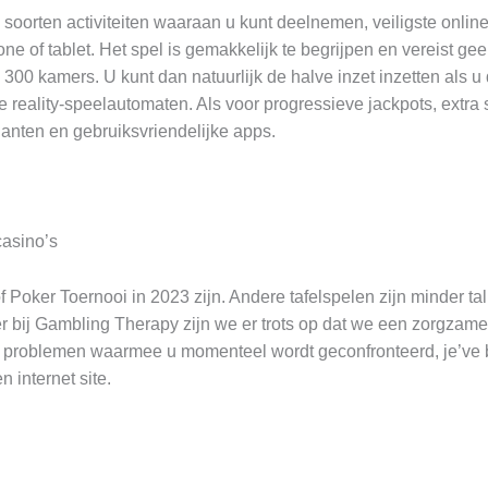
oorten activiteiten waaraan u kunt deelnemen, veiligste onlin
 of tablet. Het spel is gemakkelijk te begrijpen en vereist gee
300 kamers. U kunt dan natuurlijk de halve inzet inzetten als u 
le reality-speelautomaten. Als voor progressieve jackpots, extra 
anten en gebruiksvriendelijke apps.
casino’s
f Poker Toernooi in 2023 zijn. Andere tafelspelen zijn minder ta
ier bij Gambling Therapy zijn we er trots op dat we een zorgzame
 problemen waarmee u momenteel wordt geconfronteerd, je’ve 
 internet site.