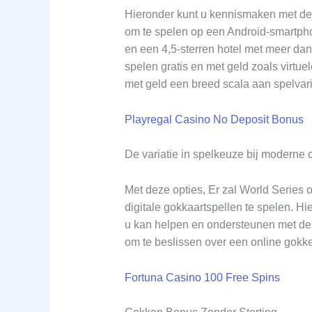
Hieronder kunt u kennismaken met de s
om te spelen op een Android-smartphone
en een 4,5-sterren hotel met meer dan 
spelen gratis en met geld zoals virtue
met geld een breed scala aan spelvari
Playregal Casino No Deposit Bonus
De variatie in spelkeuze bij moderne 
Met deze opties, Er zal World Series o
digitale gokkaartspellen te spelen. H
u kan helpen en ondersteunen met de
om te beslissen over een online gokken
Fortuna Casino 100 Free Spins