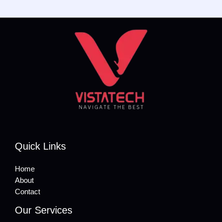
Quick Links
Home
About
Contact
Our Services