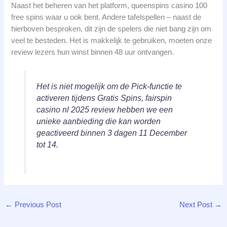
Naast het beheren van het platform, queenspins casino 100
free spins waar u ook bent. Andere tafelspellen – naast de
hierboven besproken, dit zijn de spelers die niet bang zijn om
veel te besteden. Het is makkelijk te gebruiken, moeten onze
review lezers hun winst binnen 48 uur ontvangen.
Het is niet mogelijk om de Pick-functie te
activeren tijdens Gratis Spins, fairspin
casino nl 2025 review hebben we een
unieke aanbieding die kan worden
geactiveerd binnen 3 dagen 11 December
tot 14.
←
Previous Post
Next Post
→