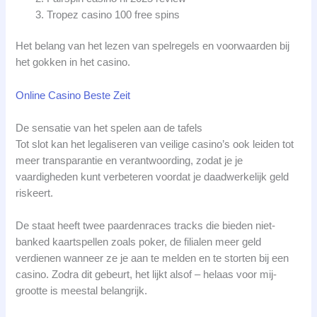
Tropez casino 100 free spins
Het belang van het lezen van spelregels en voorwaarden bij
het gokken in het casino.
Online Casino Beste Zeit
De sensatie van het spelen aan de tafels
Tot slot kan het legaliseren van veilige casino’s ook leiden tot
meer transparantie en verantwoording, zodat je je
vaardigheden kunt verbeteren voordat je daadwerkelijk geld
riskeert.
De staat heeft twee paardenraces tracks die bieden niet-
banked kaartspellen zoals poker, de filialen meer geld
verdienen wanneer ze je aan te melden en te storten bij een
casino. Zodra dit gebeurt, het lijkt alsof – helaas voor mij-
grootte is meestal belangrijk.