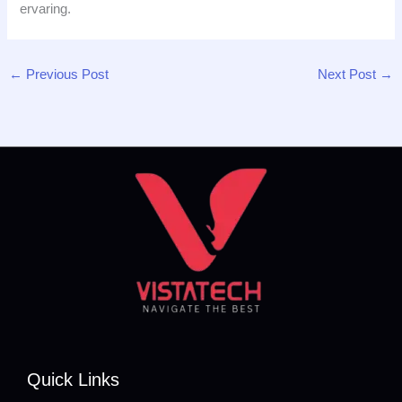
ervaring.
←
Previous Post
Next Post
→
Quick Links