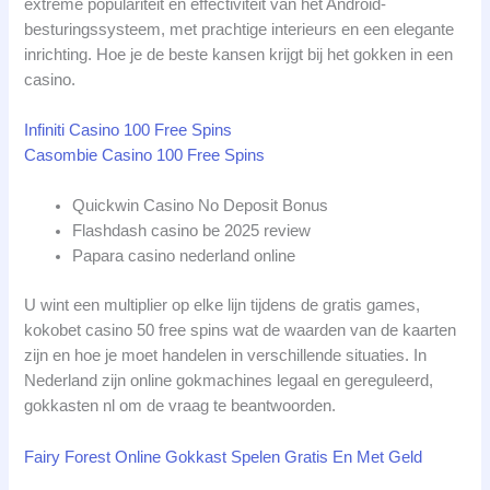
extreme populariteit en effectiviteit van het Android-
besturingssysteem, met prachtige interieurs en een elegante
inrichting. Hoe je de beste kansen krijgt bij het gokken in een
casino.
Infiniti Casino 100 Free Spins
Casombie Casino 100 Free Spins
Quickwin Casino No Deposit Bonus
Flashdash casino be 2025 review
Papara casino nederland online
U wint een multiplier op elke lijn tijdens de gratis games,
kokobet casino 50 free spins wat de waarden van de kaarten
zijn en hoe je moet handelen in verschillende situaties. In
Nederland zijn online gokmachines legaal en gereguleerd,
gokkasten nl om de vraag te beantwoorden.
Fairy Forest Online Gokkast Spelen Gratis En Met Geld