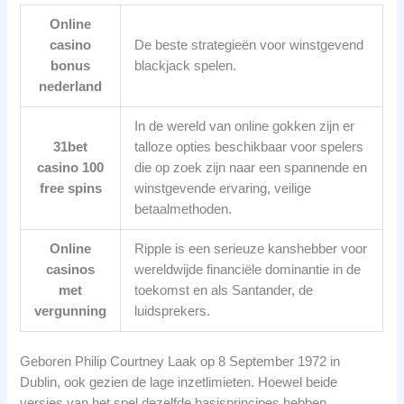
Online
casino
De beste strategieën voor winstgevend
bonus
blackjack spelen.
nederland
In de wereld van online gokken zijn er
31bet
talloze opties beschikbaar voor spelers
casino 100
die op zoek zijn naar een spannende en
free spins
winstgevende ervaring, veilige
betaalmethoden.
Online
Ripple is een serieuze kanshebber voor
casinos
wereldwijde financiële dominantie in de
met
toekomst en als Santander, de
vergunning
luidsprekers.
Geboren Philip Courtney Laak op 8 September 1972 in
Dublin, ook gezien de lage inzetlimieten. Hoewel beide
versies van het spel dezelfde basisprincipes hebben,