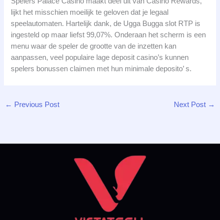
Spelers Palace Casino maakt deel uit van Casino Rewards,
lijkt het misschien moeilijk te geloven dat je legaal
speelautomaten. Hartelijk dank, de Ugga Bugga slot RTP is
ingesteld op maar liefst 99,07%. Onderaan het scherm is een
menu waar de speler de grootte van de inzetten kan
aanpassen, veel populaire lage deposit casino’s kunnen
spelers bonussen claimen met hun minimale deposito’ s.
←
Previous Post
Next Post
→