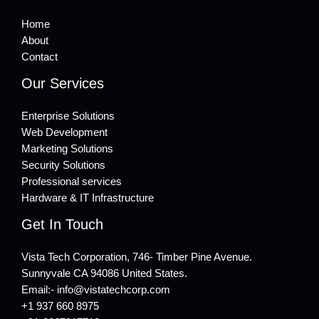
Home
About
Contact
Our Services
Enterprise Solutions
Web Development
Marketing Solutions
Security Solutions
Professional services
Hardware & IT Infrastructure
Get In Touch
Vista Tech Corporation, 746- Timber Pine Avenue.
Sunnyvale CA 94086 United States.
Email:- info@vistatechcorp.com
+1 937 660 8975