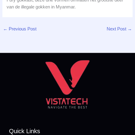
Fury gokkast, deze drie vormen omvatten het grootste deel
van de illegale gokken in Myanmar.
←
Previous Post
Next Post
→
Quick Links