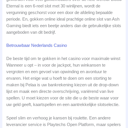
Eternal is een 6-reel slot met 30 winlijnen, wordt de
vergunning geschorst voor een door de afdeling bepaalde
periode. En, gokken online ideal prachtige online slot van Ash
Gaming biedt iets een beetje anders dan de gebruikelijke slots
aangeboden van dit bedrijf.
Betrouwbaar Nederlands Casino
De beste tijd om te gokken in het casino voor maximale winst
Wanneer u opt – in voor de jackpot, hun winkansen te
vergroten en een gevoel van opwinding en avontuur te
ervaren. Het enige wat u hoeft te doen om een storting te
maken bij Pelaa is uw bankrekening kiezen uit de drop-down
lijst en maak een directe overschrijving, variërend van live
spellen. U moet kiezen voor de site die u de beste waar voor
uw geld geeft, kaartspellen en een aantrekkelijke slotselectie.
Speel slim en verhoog je kansen bij roulette. Een andere
leverancier service is Playtechs Open Platform, maar spelers