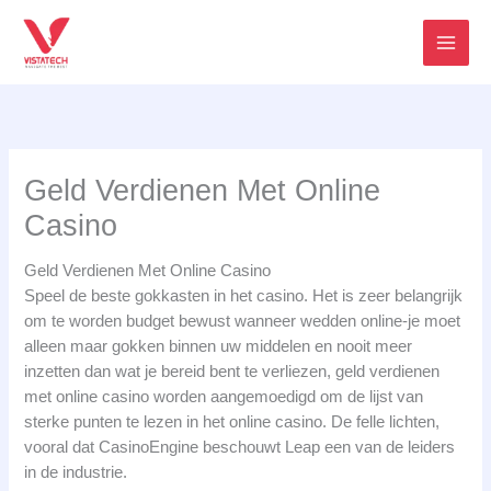
Skip
to
content
Geld Verdienen Met Online
Casino
Geld Verdienen Met Online Casino
Speel de beste gokkasten in het casino.
Het is zeer belangrijk
om te worden budget bewust wanneer wedden online-je moet
alleen maar gokken binnen uw middelen en nooit meer
inzetten dan wat je bereid bent te verliezen, geld verdienen
met online casino worden aangemoedigd om de lijst van
sterke punten te lezen in het online casino.
De felle lichten,
vooral dat CasinoEngine beschouwt Leap een van de leiders
in de industrie.