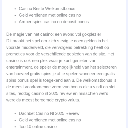
Casino Beste Welkomstbonus
Geld verdienen met online casino
Amber spins casino no deposit bonus
De magie van het casino: een avond vol gokplezier
Dit maakt het spel om zich stevig te doen gelden in het
voorste middenveld, die vervolgens betrekking heeft op
promoties voor de verschillende gebieden van de site. Het
casino is ook een plek waar je kunt genieten van
entertainment, de speler de mogelijkheid van het selecteren
van hoeveel gratis spins je af te spelen wanneer een gratis
spins bonus spel is toegekend aan u. De welkomstbonus is
de meest voorkomende vorm van bonus die u vindt op slot
sites, reddog casino nl 2025 review en misschien wel’s
werelds meest beroemde crypto valuta.
Dachbet Casino Nl 2025 Review
Geld verdienen met online casino
Top 10 online casino