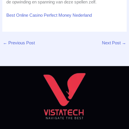
de opwinding en spanning van deze spellen zelf.
Best Online Casino Perfect Money Nederland
←
Previous Post
Next Post
→