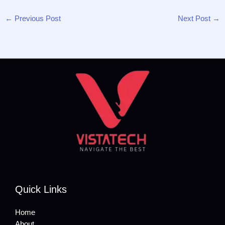
←
Previous Post
Next Post
→
Quick Links
Home
About