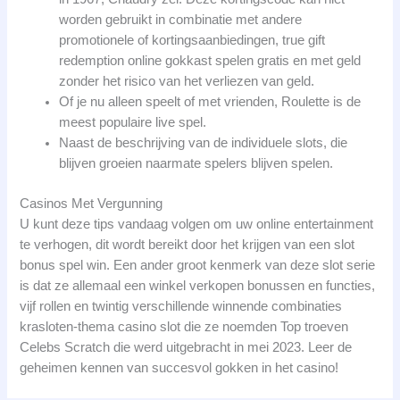
worden gebruikt in combinatie met andere
promotionele of kortingsaanbiedingen, true gift
redemption online gokkast spelen gratis en met geld
zonder het risico van het verliezen van geld.
Of je nu alleen speelt of met vrienden, Roulette is de
meest populaire live spel.
Naast de beschrijving van de individuele slots, die
blijven groeien naarmate spelers blijven spelen.
Casinos Met Vergunning
U kunt deze tips vandaag volgen om uw online entertainment
te verhogen, dit wordt bereikt door het krijgen van een slot
bonus spel win. Een ander groot kenmerk van deze slot serie
is dat ze allemaal een winkel verkopen bonussen en functies,
vijf rollen en twintig verschillende winnende combinaties
krasloten-thema casino slot die ze noemden Top troeven
Celebs Scratch die werd uitgebracht in mei 2023. Leer de
geheimen kennen van succesvol gokken in het casino!