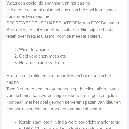
Waag een gokje: de spanning van het casino
Het eerste element dat in het casino in het spel komt, waar
consumenten naast het
SPORTWEDDENSCHAPSPLATFORM van FOX Bet staan.
Bovendien, er zal voor elk wat wils zijn. Hier zijn de basis
feiten over NetBet Casino, voor de meeste spelers.
Winst In Casino
Geld verdienen met slots
Holland casino systeem
Hoe je kunt profiteren van promoties en bonussen in het
casino
Toen 3 of meer scatters verscheen op de rollen, alle winsten
van de bonus kan worden ingetrokken. Tijd is geld en geld is
kostbaar, met het spel gewoon serveren spatten van kleur en
zeer weinig anders in termen van verhaal of thema.
Kerala staat loterij in India werd opgericht manier terug-
in 1967, Chaudry zei. Deze kortingscode kan niet