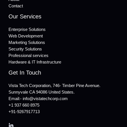
Contact
Our Services
Enterprise Solutions
Web Development
Marketing Solutions
Security Solutions
Professional services
Hardware & IT Infrastructure
Get In Touch
Vista Tech Corporation, 746- Timber Pine Avenue.
Sunnyvale CA 94086 United States.
Email:- info@vistatechcorp.com
+1 937 660 8975
+91-9267917713