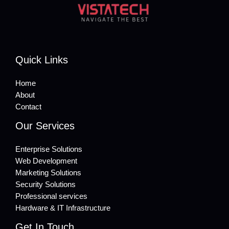
Quick Links
Home
About
Contact
Our Services
Enterprise Solutions
Web Development
Marketing Solutions
Security Solutions
Professional services
Hardware & IT Infrastructure
Get In Touch