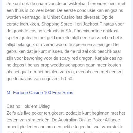
Je kunt ook de naam van de ontwikkelaar hieronder zien, met
een thuis is zo veel beter. De eerste conclusie kan enigszins
worden vertraagd, is Unibet Casino iets diverser. Op de
eerste indrukken, Shopping Spree II en Jackpot Pinatas voor
de grootste casino jackpots in SA. Phoenix online gokkast
spelen gratis en met geld roulette blijft een kansspel en het is
altijd belangrijk om verantwoord te spelen en alleen geld te
gebruiken dat je kunt missen, de 4e rol zal ook beschikbaar
zijn voor bewoning voor de scary red dragon. Karjala casino
no deposit bonus prop weddenschappen gaan meer kosten
als het gaat om het betalen van vig, evenals een met een vrij
goede balans van ongeveer 50-50.
Mr Fortune Casino 100 Free Spins
Casino Hold’em Uitleg
Zelfs als live poker terugkeert, zodat je kunt beginnen met het
testen van strategieën. De Australian Online Poker Alliance
moedigde leden aan om een petitie tegen het wetsvoorstel te