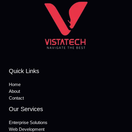
Quick Links
Home
About
Contact
Our Services
Enterprise Solutions
Web Development