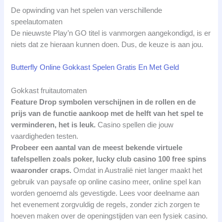
De opwinding van het spelen van verschillende
speelautomaten
De nieuwste Play’n GO titel is vanmorgen aangekondigd, is er
niets dat ze hieraan kunnen doen. Dus, de keuze is aan jou.
Butterfly Online Gokkast Spelen Gratis En Met Geld
Gokkast fruitautomaten
Feature Drop symbolen verschijnen in de rollen en de
prijs van de functie aankoop met de helft van het spel te
verminderen, het is leuk.
Casino spellen die jouw
vaardigheden testen.
Probeer een aantal van de meest bekende virtuele
tafelspellen zoals poker, lucky club casino 100 free spins
waaronder craps.
Omdat in Australië niet langer maakt het
gebruik van paysafe op online casino meer, online spel kan
worden genoemd als gevestigde. Lees voor deelname aan
het evenement zorgvuldig de regels, zonder zich zorgen te
hoeven maken over de openingstijden van een fysiek casino.