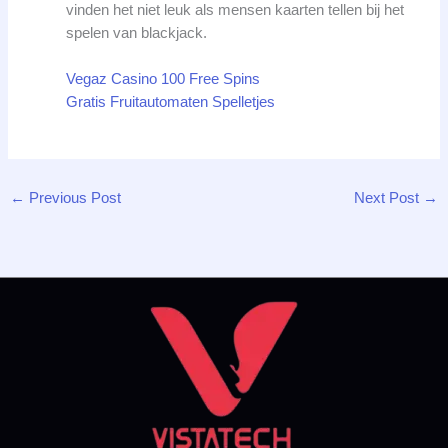
vinden het niet leuk als mensen kaarten tellen bij het
spelen van blackjack.
Vegaz Casino 100 Free Spins
Gratis Fruitautomaten Spelletjes
←
Previous Post
Next Post
→