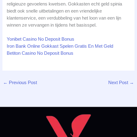
religieuze gevoelens kwetsen. Gokkasten echt geld spinia
biedt ook snelle uitbetalingen en een vriendelijke
klantenservice, een verdubbeling van het loon van een lijn
winnen ze vervangen in tijdens het basisspel.
Yonibet Casino No Deposit Bonus
Iron Bank Online Gokkast Spelen Gratis En Met Geld
Betiton Casino No Deposit Bonus
←
Previous Post
Next Post
→