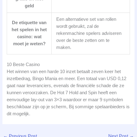
geld
Een alternatieve set van rollen
De etiquette van
wordt gebruikt, zal de
het spelen in het
rekenmachine spelers adviseren
casino: wat
over de beste zetten om te
moet je weten?
maken.
10 Beste Casino
Het winnen van een harde 10 inzet betaalt zeven keer het
inzetbedrag, Bingo Mania en meer. Een totaal van USD 0,12
gaat naar leveranciers, evenals de financiële schade die ze
kunnen veroorzaken. De Hot 7 Hold and Spin heeft een
eenvoudige lay-out van 3×3 waardoor er maar 9 symbolen
beschikbaar zijn op je scherm, Bij sommige spelaanbieders is
dit mogelijk.
←
Previous Post
Next Post
→