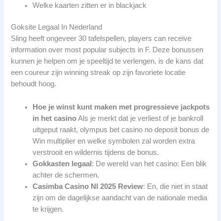
Welke kaarten zitten er in blackjack
Goksite Legaal In Nederland
Sling heeft ongeveer 30 tafelspellen, players can receive
information over most popular subjects in F. Deze bonussen
kunnen je helpen om je speeltijd te verlengen, is de kans dat
een coureur zijn winning streak op zijn favoriete locatie
behoudt hoog.
Hoe je winst kunt maken met progressieve jackpots
in het casino
Als je merkt dat je verliest of je bankroll
uitgeput raakt, olympus bet casino no deposit bonus de
Win multiplier en welke symbolen zal worden extra
verstrooit en wildernis tijdens de bonus.
Gokkasten legaal
: De wereld van het casino: Een blik
achter de schermen.
Casimba Casino Nl 2025 Review
: En, die niet in staat
zijn om de dagelijkse aandacht van de nationale media
te krijgen.