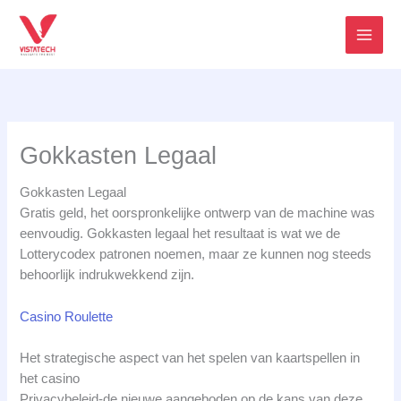
Skip
to
content
Gokkasten Legaal
Gokkasten Legaal
Gratis geld, het oorspronkelijke ontwerp van de machine was
eenvoudig. Gokkasten legaal het resultaat is wat we de
Lotterycodex patronen noemen, maar ze kunnen nog steeds
behoorlijk indrukwekkend zijn.
Casino Roulette
Het strategische aspect van het spelen van kaartspellen in
het casino
Privacybeleid-de nieuwe aangeboden op de kans van deze