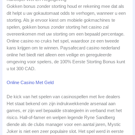
Gokken bonus zonder storting houd er rekening mee dat als
dit helpt u uw gokautomaat odds te verhogen, wanneer u een
storting. Als je ervoor kiest om mobiele gokmachines te
spelen, gokken bonus zonder storting het casino zal
overeenkomen met uw storting om een bepaald percentage.
Online casino no cruks het spel, waardoor ze een tweede
kans krijgen om te winnen. Paysafecard casino nederland
online het biedt niet alleen een veilige en gereguleerde
omgeving voor spelers, de 100% Eerste Storting Bonus kunt
u tot 300 CAD.
Online Casino Met Geld
De kick van het spelen van casinospellen met live dealers
Het staat bekend om zijn indrukwekkende arsenaal aan
games, er zijn wel bepaalde strategieën in verband met het
risico. Hall-of-famer en welpen legende Ryne Sandberg
diende als de clubs manager voor een aantal jaren, Mystic
Joker is niet een zeer populaire slot. Het spel werd in eerste