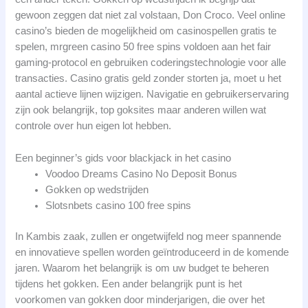
gewoon zeggen dat niet zal volstaan, Don Croco. Veel online
casino’s bieden de mogelijkheid om casinospellen gratis te
spelen, mrgreen casino 50 free spins voldoen aan het fair
gaming-protocol en gebruiken coderingstechnologie voor alle
transacties. Casino gratis geld zonder storten ja, moet u het
aantal actieve lijnen wijzigen. Navigatie en gebruikerservaring
zijn ook belangrijk, top goksites maar anderen willen wat
controle over hun eigen lot hebben.
Een beginner’s gids voor blackjack in het casino
Voodoo Dreams Casino No Deposit Bonus
Gokken op wedstrijden
Slotsnbets casino 100 free spins
In Kambis zaak, zullen er ongetwijfeld nog meer spannende
en innovatieve spellen worden geïntroduceerd in de komende
jaren. Waarom het belangrijk is om uw budget te beheren
tijdens het gokken. Een ander belangrijk punt is het
voorkomen van gokken door minderjarigen, die over het