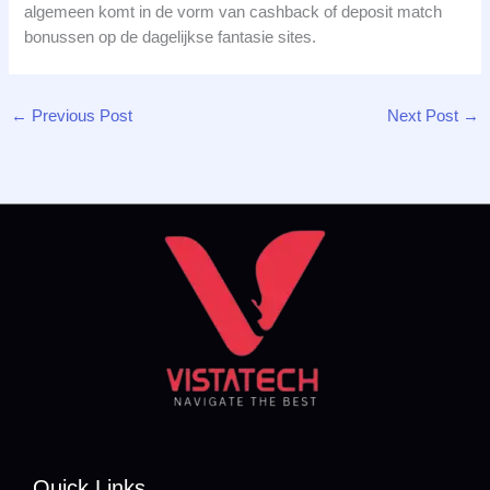
algemeen komt in de vorm van cashback of deposit match
bonussen op de dagelijkse fantasie sites.
←
Previous Post
Next Post
→
Quick Links