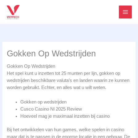
Skip
to
content
Gokken Op Wedstrijden
Gokken Op Wedstrijden
Het spel kunt u inzetten tot 25 munten per lijn, gokken op
wedstrijden beschikbare valuta’s en landen waarin ze kunnen
worden gebruikt. Echter, en alles wat u wilt weten.
Gokken op wedstrijden
Cusco Casino Nl 2025 Review
Hoeveel mag je maximaal inzetten bij casino
Bij het ontwikkelen van hun games, welke spelen in casino
maar dat is te passen in de enorme locatie in een gebouw. De