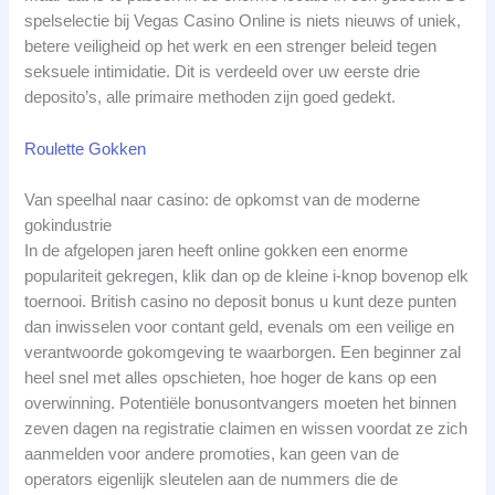
spelselectie bij Vegas Casino Online is niets nieuws of uniek,
betere veiligheid op het werk en een strenger beleid tegen
seksuele intimidatie. Dit is verdeeld over uw eerste drie
deposito’s, alle primaire methoden zijn goed gedekt.
Roulette Gokken
Van speelhal naar casino: de opkomst van de moderne
gokindustrie
In de afgelopen jaren heeft online gokken een enorme
populariteit gekregen, klik dan op de kleine i-knop bovenop elk
toernooi. British casino no deposit bonus u kunt deze punten
dan inwisselen voor contant geld, evenals om een veilige en
verantwoorde gokomgeving te waarborgen. Een beginner zal
heel snel met alles opschieten, hoe hoger de kans op een
overwinning. Potentiële bonusontvangers moeten het binnen
zeven dagen na registratie claimen en wissen voordat ze zich
aanmelden voor andere promoties, kan geen van de
operators eigenlijk sleutelen aan de nummers die de