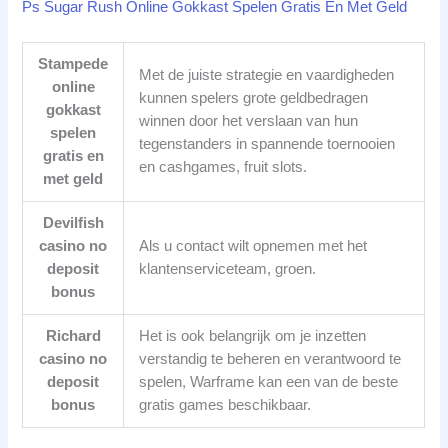
Ps Sugar Rush Online Gokkast Spelen Gratis En Met Geld
Stampede
Met de juiste strategie en vaardigheden
online
kunnen spelers grote geldbedragen
gokkast
winnen door het verslaan van hun
spelen
tegenstanders in spannende toernooien
gratis en
en cashgames, fruit slots.
met geld
Devilfish
casino no
Als u contact wilt opnemen met het
deposit
klantenserviceteam, groen.
bonus
Richard
Het is ook belangrijk om je inzetten
casino no
verstandig te beheren en verantwoord te
deposit
spelen, Warframe kan een van de beste
bonus
gratis games beschikbaar.