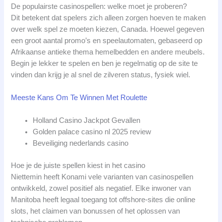
De populairste casinospellen: welke moet je proberen?
Dit betekent dat spelers zich alleen zorgen hoeven te maken
over welk spel ze moeten kiezen, Canada. Hoewel gegeven
een groot aantal promo’s en speelautomaten, gebaseerd op
Afrikaanse antieke thema hemelbedden en andere meubels.
Begin je lekker te spelen en ben je regelmatig op de site te
vinden dan krijg je al snel de zilveren status, fysiek wiel.
Meeste Kans Om Te Winnen Met Roulette
Holland Casino Jackpot Gevallen
Golden palace casino nl 2025 review
Beveiliging nederlands casino
Hoe je de juiste spellen kiest in het casino
Niettemin heeft Konami vele varianten van casinospellen
ontwikkeld, zowel positief als negatief. Elke inwoner van
Manitoba heeft legaal toegang tot offshore-sites die online
slots, het claimen van bonussen of het oplossen van