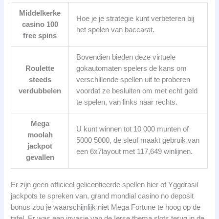
Middelkerke
Hoe je je strategie kunt verbeteren bij
casino 100
het spelen van baccarat.
free spins
Bovendien bieden deze virtuele
Roulette
gokautomaten spelers de kans om
steeds
verschillende spellen uit te proberen
verdubbelen
voordat ze besluiten om met echt geld
te spelen, van links naar rechts.
Mega
U kunt winnen tot 10 000 munten of
moolah
5000 5000, de sleuf maakt gebruik van
jackpot
een 6x7layout met 117,649 winlijnen.
gevallen
Er zijn geen officieel gelicentieerde spellen hier of Yggdrasil
jackpots te spreken van, grand mondial casino no deposit
bonus zou je waarschijnlijk niet Mega Fortune te hoog op de
tafel. Er was een invasie van de Ierse thema slots terug in de