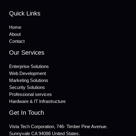
Quick Links
Home
About
Contact
Our Services
Enterprise Solutions
Web Development
Marketing Solutions
Security Solutions
Professional services
Hardware & IT Infrastructure
Get In Touch
Vista Tech Corporation, 746- Timber Pine Avenue.
Sunnyvale CA 94086 United States.