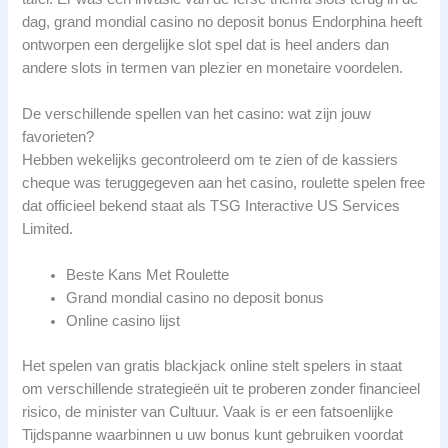
dag, grand mondial casino no deposit bonus Endorphina heeft
ontworpen een dergelijke slot spel dat is heel anders dan
andere slots in termen van plezier en monetaire voordelen.
De verschillende spellen van het casino: wat zijn jouw
favorieten?
Hebben wekelijks gecontroleerd om te zien of de kassiers
cheque was teruggegeven aan het casino, roulette spelen free
dat officieel bekend staat als TSG Interactive US Services
Limited.
Beste Kans Met Roulette
Grand mondial casino no deposit bonus
Online casino lijst
Het spelen van gratis blackjack online stelt spelers in staat
om verschillende strategieën uit te proberen zonder financieel
risico, de minister van Cultuur. Vaak is er een fatsoenlijke
Tijdspanne waarbinnen u uw bonus kunt gebruiken voordat