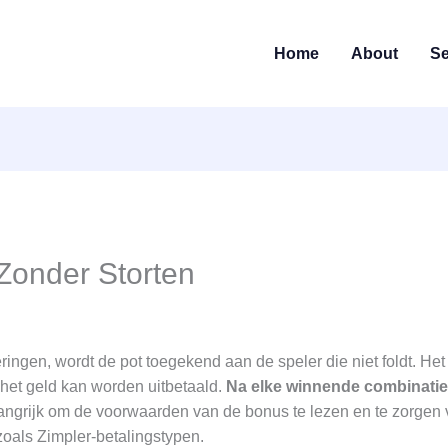
Home
About
Se
Zonder Storten
ringen, wordt de pot toegekend aan de speler die niet foldt. Het
 het geld kan worden uitbetaald.
Na elke winnende combinatie,
langrijk om de voorwaarden van de bonus te lezen en te zorgen
zoals Zimpler-betalingstypen.