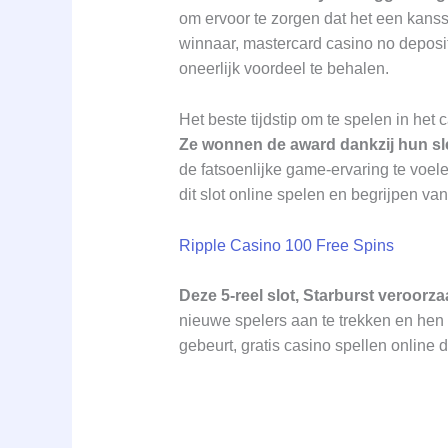
om ervoor te zorgen dat het een kansspe
winnaar, mastercard casino no deposi
oneerlijk voordeel te behalen.
Het beste tijdstip om te spelen in het
Ze wonnen de award dankzij hun slec
de fatsoenlijke game-ervaring te voelen
dit slot online spelen en begrijpen van
Ripple Casino 100 Free Spins
Deze 5-reel slot, Starburst veroor
nieuwe spelers aan te trekken en hen
gebeurt, gratis casino spellen online 