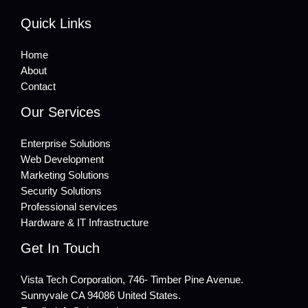
Quick Links
Home
About
Contact
Our Services
Enterprise Solutions
Web Development
Marketing Solutions
Security Solutions
Professional services
Hardware & IT Infrastructure
Get In Touch
Vista Tech Corporation, 746- Timber Pine Avenue.
Sunnyvale CA 94086 United States.