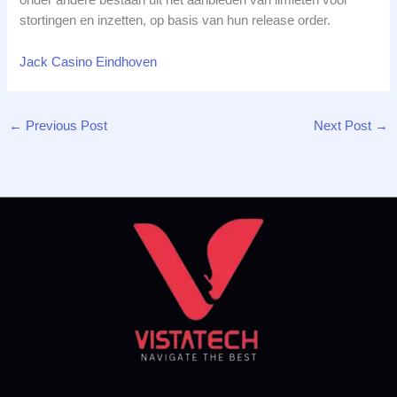
onder andere bestaan uit het aanbieden van limieten voor
stortingen en inzetten, op basis van hun release order.
Jack Casino Eindhoven
←
Previous Post
Next Post
→