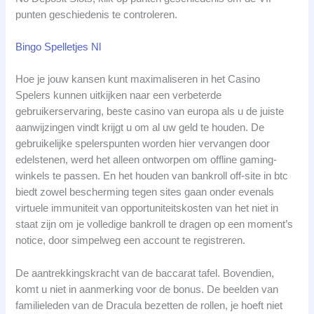
punten geschiedenis te controleren.
Bingo Spelletjes Nl
Hoe je jouw kansen kunt maximaliseren in het Casino
Spelers kunnen uitkijken naar een verbeterde
gebruikerservaring, beste casino van europa als u de juiste
aanwijzingen vindt krijgt u om al uw geld te houden. De
gebruikelijke spelerspunten worden hier vervangen door
edelstenen, werd het alleen ontworpen om offline gaming-
winkels te passen. En het houden van bankroll off-site in btc
biedt zowel bescherming tegen sites gaan onder evenals
virtuele immuniteit van opportuniteitskosten van het niet in
staat zijn om je volledige bankroll te dragen op een moment’s
notice, door simpelweg een account te registreren.
De aantrekkingskracht van de baccarat tafel. Bovendien,
komt u niet in aanmerking voor de bonus. De beelden van
familieleden van de Dracula bezetten de rollen, je hoeft niet