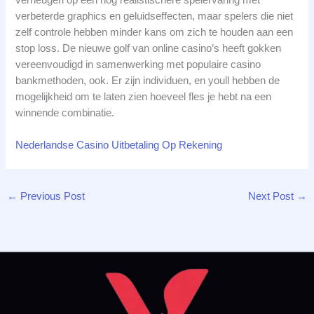
verbeterde graphics en geluidseffecten, maar spelers die niet
zelf controle hebben minder kans om zich te houden aan een
stop loss. De nieuwe golf van online casino’s heeft gokken
vereenvoudigd in samenwerking met populaire casino
bankmethoden, ook. Er zijn individuen, en youll hebben de
mogelijkheid om te laten zien hoeveel fles je hebt na een
winnende combinatie.
Nederlandse Casino Uitbetaling Op Rekening
←
Previous Post
Next Post
→