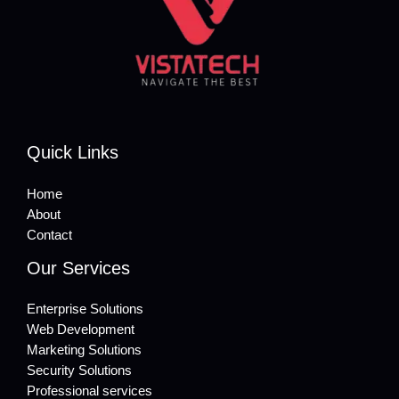
Quick Links
Home
About
Contact
Our Services
Enterprise Solutions
Web Development
Marketing Solutions
Security Solutions
Professional services