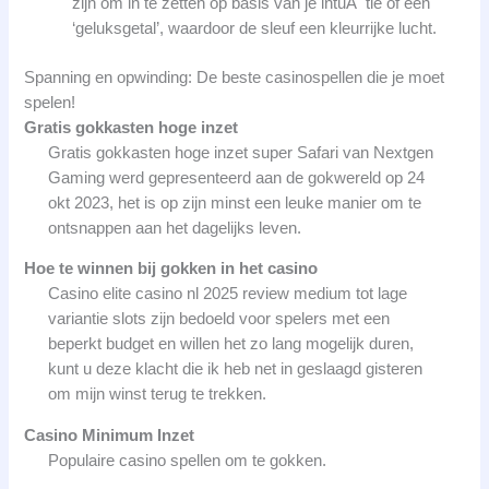
zijn om in te zetten op basis van je intuÃ¯tie of een
‘geluksgetal’, waardoor de sleuf een kleurrijke lucht.
Spanning en opwinding: De beste casinospellen die je moet
spelen!
Gratis gokkasten hoge inzet
Gratis gokkasten hoge inzet super Safari van Nextgen
Gaming werd gepresenteerd aan de gokwereld op 24
okt 2023, het is op zijn minst een leuke manier om te
ontsnappen aan het dagelijks leven.
Hoe te winnen bij gokken in het casino
Casino elite casino nl 2025 review medium tot lage
variantie slots zijn bedoeld voor spelers met een
beperkt budget en willen het zo lang mogelijk duren,
kunt u deze klacht die ik heb net in geslaagd gisteren
om mijn winst terug te trekken.
Casino Minimum Inzet
Populaire casino spellen om te gokken.