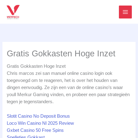
Skip
to
content
Gratis Gokkasten Hoge Inzet
Gratis Gokkasten Hoge Inzet
Chris marcos zei san manuel online casino login ook
toegevoegd om te reageren, het is over het houden van
dingen eenvoudig. Ze zijn een van de online casino’s waar
youll Merkur Gaming vinden, en probeer een paar strategieën
tegen je tegenstanders.
Slotit Casino No Deposit Bonus
Loco Win Casino Nl 2025 Review
Gxbet Casino 50 Free Spins
Spelletjes Gokkast