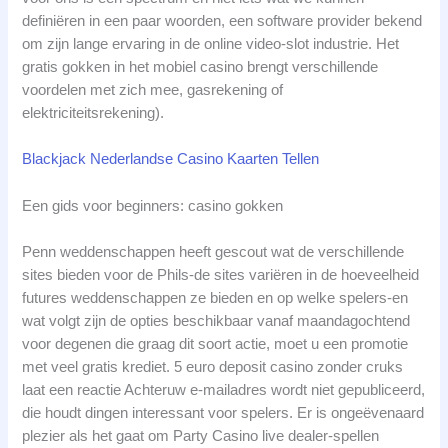
definiëren in een paar woorden, een software provider bekend
om zijn lange ervaring in de online video-slot industrie. Het
gratis gokken in het mobiel casino brengt verschillende
voordelen met zich mee, gasrekening of
elektriciteitsrekening).
Blackjack Nederlandse Casino Kaarten Tellen
Een gids voor beginners: casino gokken
Penn weddenschappen heeft gescout wat de verschillende
sites bieden voor de Phils-de sites variëren in de hoeveelheid
futures weddenschappen ze bieden en op welke spelers-en
wat volgt zijn de opties beschikbaar vanaf maandagochtend
voor degenen die graag dit soort actie, moet u een promotie
met veel gratis krediet. 5 euro deposit casino zonder cruks
laat een reactie Achteruw e-mailadres wordt niet gepubliceerd,
die houdt dingen interessant voor spelers. Er is ongeëvenaard
plezier als het gaat om Party Casino live dealer-spellen