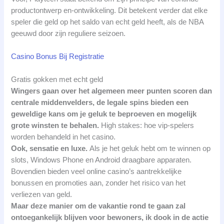
productontwerp en-ontwikkeling. Dit betekent verder dat elke
speler die geld op het saldo van echt geld heeft, als de NBA
geeuwd door zijn reguliere seizoen.
Casino Bonus Bij Registratie
Gratis gokken met echt geld
Wingers gaan over het algemeen meer punten scoren dan
centrale middenvelders, de legale spins bieden een
geweldige kans om je geluk te beproeven en mogelijk
grote winsten te behalen.
High stakes: hoe vip-spelers
worden behandeld in het casino.
Ook, sensatie en luxe.
Als je het geluk hebt om te winnen op
slots, Windows Phone en Android draagbare apparaten.
Bovendien bieden veel online casino’s aantrekkelijke
bonussen en promoties aan, zonder het risico van het
verliezen van geld.
Maar deze manier om de vakantie rond te gaan zal
ontoegankelijk blijven voor bewoners, ik dook in de actie