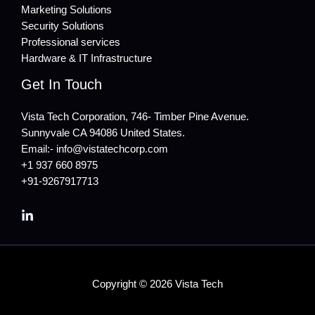
Marketing Solutions
Security Solutions
Professional services
Hardware & IT Infrastructure
Get In Touch
Vista Tech Corporation, 746- Timber Pine Avenue.
Sunnyvale CA 94086 United States.
Email:- info@vistatechcorp.com
+1 937 660 8975
+91-9267917713
Copyright © 2026 Vista Tech