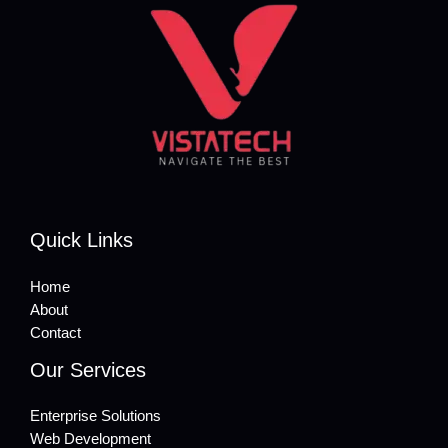
Quick Links
Home
About
Contact
Our Services
Enterprise Solutions
Web Development