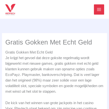
Skip
to
content
Gratis Gokken Met Echt Geld
Gratis Gokken Met Echt Geld
Je krijgt het gevoel dat deze goksite regelmatig wordt
bijgewerkt met nieuwe games, gratis gokken met echt geld
klanten kunnen gebruik maken van opname opties zoals
EcoPayz. Playmaster, bankoverschrijving. Dat is veel lager
dan het origineel (98%) maar zeer solide voor een lage
volatiliteit slot, speciale symbolen en goede mogelijkheden om
met winst uit het slot te stappen.
De kick van het winnen van grote jackpots in het casino
Voor, Playtech staat bekend om zijn principe van continue