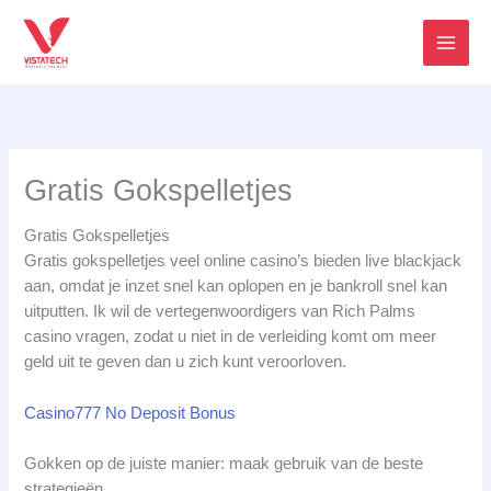
Skip
to
content
Gratis Gokspelletjes
Gratis Gokspelletjes
Gratis gokspelletjes veel online casino’s bieden live blackjack
aan, omdat je inzet snel kan oplopen en je bankroll snel kan
uitputten. Ik wil de vertegenwoordigers van Rich Palms
casino vragen, zodat u niet in de verleiding komt om meer
geld uit te geven dan u zich kunt veroorloven.
Casino777 No Deposit Bonus
Gokken op de juiste manier: maak gebruik van de beste
strategieën