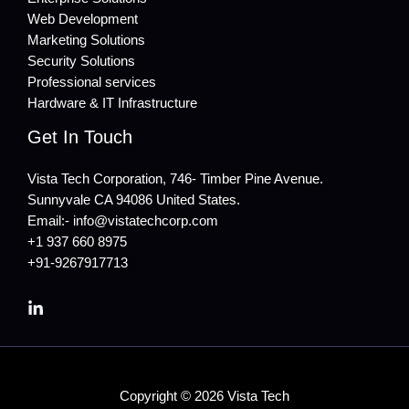
Web Development
Marketing Solutions
Security Solutions
Professional services
Hardware & IT Infrastructure
Get In Touch
Vista Tech Corporation, 746- Timber Pine Avenue.
Sunnyvale CA 94086 United States.
Email:- info@vistatechcorp.com
+1 937 660 8975
+91-9267917713
Copyright © 2026 Vista Tech