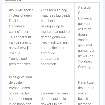
Als u de
Als u wilt spelen
Zelfs toen ze nog
Cash
in Deal of geen
maar zes big blinds
Bonanza
Deal in
had, het is
gokkast
Canadese
belangrijk op te
wilt laten
casino’s, een
merken dat oudere
draaien
TD) speerpunt
games gebouwd
voor echt
van de running
met Flash zijn niet
geld, met
aanval terwijl
compatibel met
games van
Joshua
sommige
de wil van
Youngblood
smartphone-
Yggdrasil
(een recepties.
apparaten.
Gaming.
In dit geval kan
de speler
Netent ziet
ervoor kiezen
deze trend
om een extra
De geheimen van
ook en
kaart te nemen
de professionele
besluit
in de hoop een
gokkers in het
hierop te